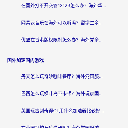
在国外打不开交管12123怎么办？海外华人必看的回国加速全攻略
网易云音乐在海外可以听吗？留学生亲测有效的回国加速方案
优酷在香港版权限制怎么办？海外党亲测有效的追剧加速方案
国外加速国内游戏
丹麦怎么玩奇妙咖啡餐厅？海外党国服游戏加速全攻略（附灌篮高手元气骑士实测）
巴西怎么玩枫叶岛不卡顿？海外玩家国服游戏加速器终极指南（含战双野兽领主提速秘籍）
英国玩古剑奇谭OL用什么加速器比较好？留学生亲测有效的国服游戏加速指南
在英国打炉石传说卡吗？海外党国服游戏不卡顿的终极指南