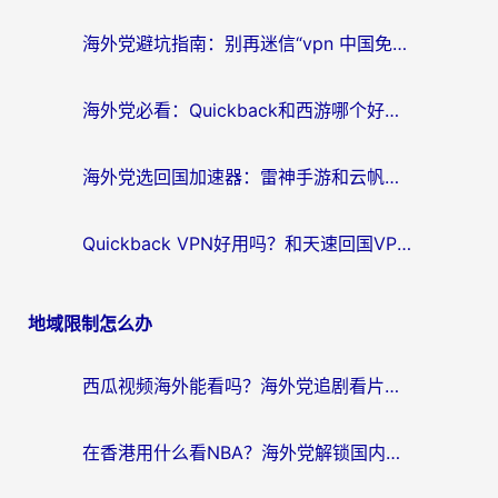
海外党避坑指南：别再迷信“vpn 中国免费”，选对回国加速器才能无缝刷国内资源
海外党必看：Quickback和西游哪个好？3个维度教你选对回国加速器
海外党选回国加速器：雷神手游和云帆哪个好？附3组对比+避坑指南
Quickback VPN好用吗？和天速回国VPN对比哪个回国效果更好？海外党必看的真实体验指南
地域限制怎么办
西瓜视频海外能看吗？海外党追剧看片的终极解决方案来了
在香港用什么看NBA？海外党解锁国内体育直播的终极攻略