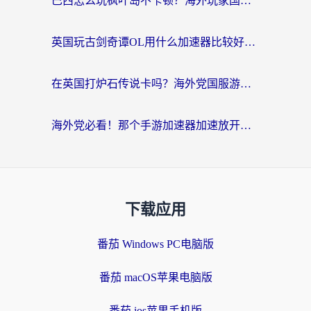
巴西怎么玩枫叶岛不卡顿？海外玩家国服游戏加速器终极指南（含战双野兽领主提速秘籍）
英国玩古剑奇谭OL用什么加速器比较好？留学生亲测有效的国服游戏加速指南
在英国打炉石传说卡吗？海外党国服游戏不卡顿的终极指南
海外党必看！那个手游加速器加速放开那三国3最好？一篇解决国服游戏卡顿难题
下载应用
番茄 Windows PC电脑版
番茄 macOS苹果电脑版
番茄 ios苹果手机版