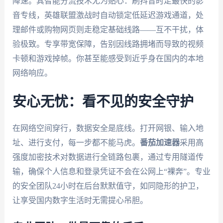
降速。其智能分流技术尤为贴心：刷抖音时走最快的影
音专线，英雄联盟激战时自动锁定低延迟游戏通道，处
理邮件或购物网页则走稳定基础线路——互不干扰，体
验极致。专享带宽保障，告别因线路拥堵而导致的视频
卡顿和游戏掉帧。你甚至能感受到近乎身在国内的本地
网络响应。
安心无忧：看不见的安全守护
在网络空间穿行，数据安全是底线。打开网银、输入地
址、进行支付，每一步都不能马虎。
番茄加速器
采用高
强度加密技术对数据进行全链路包裹，通过专用隧道传
输，确保个人信息和登录凭证不会在公网上“裸奔”。专业
的安全团队24小时在后台默默值守，如同隐形的护卫，
让享受国内数字生活时无需提心吊胆。