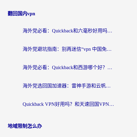
翻回国内vpn
海外党必看：Quickback和六毫秒好用吗？3步选对回国加速器，无缝刷国内剧玩游戏
海外党避坑指南：别再迷信“vpn 中国免费”，选对回国加速器才能无缝刷国内资源
海外党必看：Quickback和西游哪个好？3个维度教你选对回国加速器
海外党选回国加速器：雷神手游和云帆哪个好？附3组对比+避坑指南
Quickback VPN好用吗？和天速回国VPN对比哪个回国效果更好？海外党必看的真实体验指南
地域限制怎么办