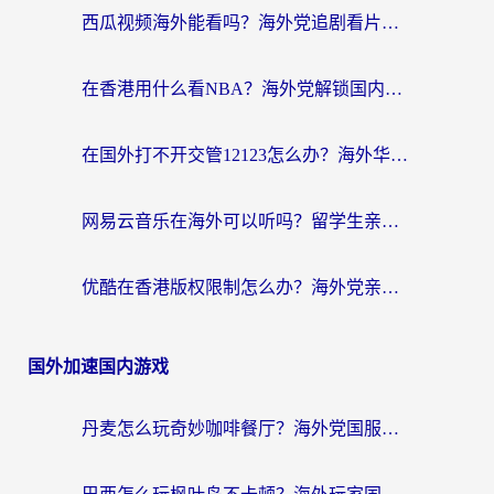
西瓜视频海外能看吗？海外党追剧看片的终极解决方案来了
在香港用什么看NBA？海外党解锁国内体育直播的终极攻略
在国外打不开交管12123怎么办？海外华人必看的回国加速全攻略
网易云音乐在海外可以听吗？留学生亲测有效的回国加速方案
优酷在香港版权限制怎么办？海外党亲测有效的追剧加速方案
国外加速国内游戏
丹麦怎么玩奇妙咖啡餐厅？海外党国服游戏加速全攻略（附灌篮高手元气骑士实测）