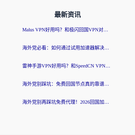
最新资讯
Malus VPN好用吗？和极闪回国VPN对比哪个回国效果更好？海外党亲测3款加速器+避坑指南
海外党必看：如何通过试用加速器解决国内APP地区限制？附2026最新对比测评
雷神手游VPN好用吗？和SpeedCN VPN对比哪个回国效果更好？海外党亲测3款加速器+避坑指南
海外党别踩坑：免费回国节点真的靠谱吗？教你选对加速器无缝访问国内资源
海外党别再踩坑免费代理！2026回国加速器全攻略：从选线到避坑，无缝访问国内资源