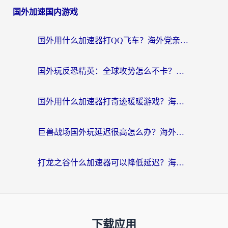
国外加速国内游戏
国外用什么加速器打QQ飞车？海外党亲测有效的国服游戏加速指南
国外玩反恐精英：全球攻势怎么不卡？老玩家亲测的加速器选择指南
国外用什么加速器打奇迹暖暖游戏？海外党国服手游畅玩全攻略（附3款热门游戏实测）
巨兽战场国外玩延迟很高怎么办？海外党亲测的国服游戏加速解决方案
打龙之谷什么加速器可以降低延迟？海外玩家亲测有效的国服加速指南
下载应用