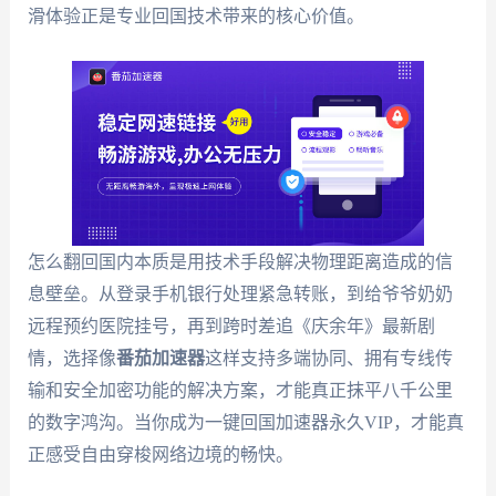
滑体验正是专业回国技术带来的核心价值。
怎么翻回国内本质是用技术手段解决物理距离造成的信
息壁垒。从登录手机银行处理紧急转账，到给爷爷奶奶
远程预约医院挂号，再到跨时差追《庆余年》最新剧
情，选择像
番茄加速器
这样支持多端协同、拥有专线传
输和安全加密功能的解决方案，才能真正抹平八千公里
的数字鸿沟。当你成为一键回国加速器永久VIP，才能真
正感受自由穿梭网络边境的畅快。