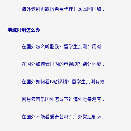
海外党别再踩坑免费代理！2026回国加速器全攻略：从选线到避坑，无缝访问国内资源
地域限制怎么办
在国外怎么听酷我？留学生亲测：用对加速器就能畅听国内音乐听书
在国外如何看国内的电视剧？别让地域限制成为追剧路上的绊脚石
在国外如何看B站视频？留学生亲测有效的回国加速器选择指南
网易云音乐国外怎么下？海外党亲测有效的回国加速器指南
在国外不能看爱奇艺吗？海外党追剧必看的回国加速器选择指南