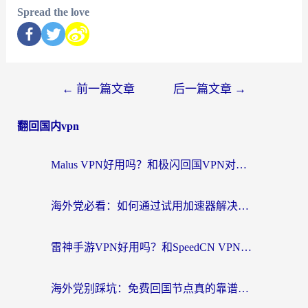
Spread the love
←
前一篇文章
后一篇文章
→
翻回国内vpn
Malus VPN好用吗？和极闪回国VPN对比哪个回国效果更好？海外党亲测3款加速器+避坑指南
海外党必看：如何通过试用加速器解决国内APP地区限制？附2026最新对比测评
雷神手游VPN好用吗？和SpeedCN VPN对比哪个回国效果更好？海外党亲测3款加速器+避坑指南
海外党别踩坑：免费回国节点真的靠谱吗？教你选对加速器无缝访问国内资源