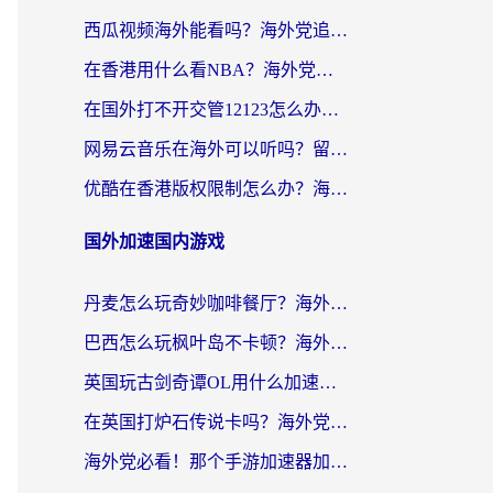
西瓜视频海外能看吗？海外党追剧看片的终极解决方案来了
在香港用什么看NBA？海外党解锁国内体育直播的终极攻略
在国外打不开交管12123怎么办？海外华人必看的回国加速全攻略
网易云音乐在海外可以听吗？留学生亲测有效的回国加速方案
优酷在香港版权限制怎么办？海外党亲测有效的追剧加速方案
国外加速国内游戏
丹麦怎么玩奇妙咖啡餐厅？海外党国服游戏加速全攻略（附灌篮高手元气骑士实测）
巴西怎么玩枫叶岛不卡顿？海外玩家国服游戏加速器终极指南（含战双野兽领主提速秘籍）
英国玩古剑奇谭OL用什么加速器比较好？留学生亲测有效的国服游戏加速指南
在英国打炉石传说卡吗？海外党国服游戏不卡顿的终极指南
海外党必看！那个手游加速器加速放开那三国3最好？一篇解决国服游戏卡顿难题