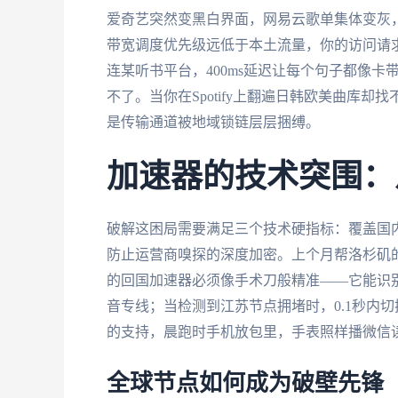
爱奇艺突然变黑白界面，网易云歌单集体变灰，
带宽调度优先级远低于本土流量，你的访问请
连某听书平台，400ms延迟让每个句子都像卡
不了。当你在Spotify上翻遍日韩欧美曲库
是传输通道被地域锁链层层捆缚。
加速器的技术突围：
破解这困局需要满足三个技术硬指标：覆盖国
防止运营商嗅探的深度加密。上个月帮洛杉矶
的回国加速器必须像手术刀般精准——它能识
音专线；当检测到江苏节点拥堵时，0.1秒内切换
的支持，晨跑时手机放包里，手表照样播微信
全球节点如何成为破壁先锋