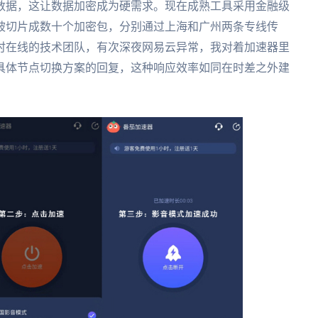
数据，这让数据加密成为硬需求。现在成熟工具采用金融级
被切片成数十个加密包，分别通过上海和广州两条专线传
小时在线的技术团队，有次深夜网易云异常，我对着加速器里
着具体节点切换方案的回复，这种响应效率如同在时差之外建