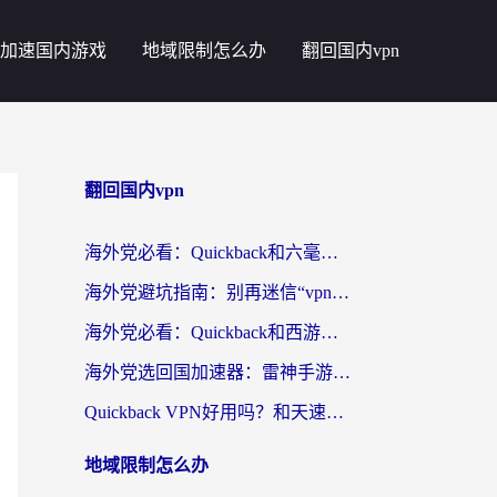
加速国内游戏
地域限制怎么办
翻回国内vpn
翻回国内vpn
海外党必看：Quickback和六毫秒好用吗？3步选对回国加速器，无缝刷国内剧玩游戏
海外党避坑指南：别再迷信“vpn 中国免费”，选对回国加速器才能无缝刷国内资源
海外党必看：Quickback和西游哪个好？3个维度教你选对回国加速器
海外党选回国加速器：雷神手游和云帆哪个好？附3组对比+避坑指南
Quickback VPN好用吗？和天速回国VPN对比哪个回国效果更好？海外党必看的真实体验指南
地域限制怎么办