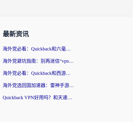
最新资讯
海外党必看：Quickback和六毫秒好用吗？3步选对回国加速器，无缝刷国内剧玩游戏
海外党避坑指南：别再迷信“vpn 中国免费”，选对回国加速器才能无缝刷国内资源
海外党必看：Quickback和西游哪个好？3个维度教你选对回国加速器
海外党选回国加速器：雷神手游和云帆哪个好？附3组对比+避坑指南
Quickback VPN好用吗？和天速回国VPN对比哪个回国效果更好？海外党必看的真实体验指南