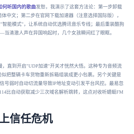
如何听国内的歌曲
发愁，我演示了这套方法论：第一步卸载
简体中文；第二步在官网下载加速器（注意选择国际版），
换"智能模式"，让系统自动优选腾讯音乐专线；最后重装酷狗
放——当清澈人声在异国响起时，几个女孩瞬间红了眼眶。
，直到开启"UDP加速"开关才恍然大悟。这种专为音频流
类似把整辆卡车货物重新拆箱组装成更小包裹。另个关键是
Fi信号弱时自动切流量导致IP地址变动引发平台风控。最易忽
114.114比自动获取减少三次域名解析跳转，这点对收听蜻蜓FM
上信任危机