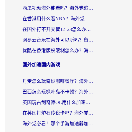
西瓜视频海外能看吗？海外党追剧看片的终极解决方案来了
在香港用什么看NBA？海外党解锁国内体育直播的终极攻略
在国外打不开交管12123怎么办？海外华人必看的回国加速全攻略
网易云音乐在海外可以听吗？留学生亲测有效的回国加速方案
优酷在香港版权限制怎么办？海外党亲测有效的追剧加速方案
国外加速国内游戏
丹麦怎么玩奇妙咖啡餐厅？海外党国服游戏加速全攻略（附灌篮高手元气骑士实测）
巴西怎么玩枫叶岛不卡顿？海外玩家国服游戏加速器终极指南（含战双野兽领主提速秘籍）
英国玩古剑奇谭OL用什么加速器比较好？留学生亲测有效的国服游戏加速指南
在英国打炉石传说卡吗？海外党国服游戏不卡顿的终极指南
海外党必看！那个手游加速器加速放开那三国3最好？一篇解决国服游戏卡顿难题