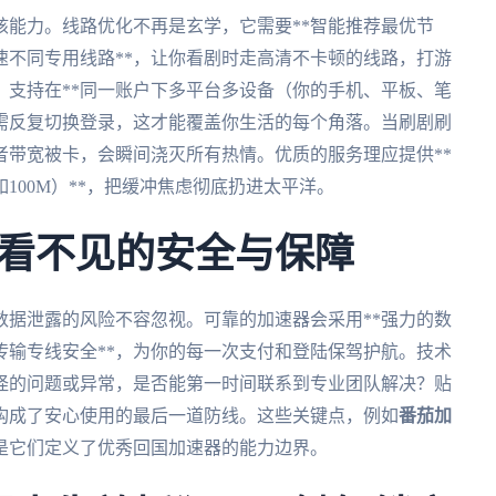
核能力。线路优化不再是玄学，它需要**智能推荐最优节
速不同专用线路**，让你看剧时走高清不卡顿的线路，打游
，支持在**同一账户下多平台多设备（你的手机、平板、笔
无需反复切换登录，这才能覆盖你生活的每个角落。当刷剧刷
者带宽被卡，会瞬间浇灭所有热情。优质的服务理应提供**
100M）**，把缓冲焦虑彻底扔进太平洋。
看不见的安全与保障
数据泄露的风险不容忽视。可靠的加速器会采用**强力的数
传输专线安全**，为你的每一次支付和登陆保驾护航。技术
怪的问题或异常，是否能第一时间联系到专业团队解决？贴
，构成了安心使用的最后一道防线。这些关键点，例如
番茄加
是它们定义了优秀回国加速器的能力边界。