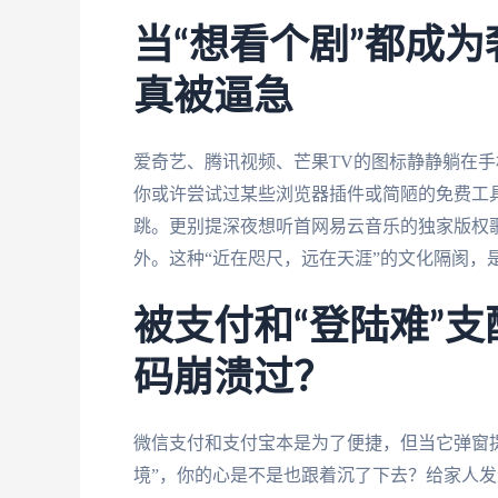
当“想看个剧”都成
真被逼急
爱奇艺、腾讯视频、芒果TV的图标静静躺在
你或许尝试过某些浏览器插件或简陋的免费工具
跳。更别提深夜想听首网易云音乐的独家版权
外。这种“近在咫尺，远在天涯”的文化隔阂，
被支付和“登陆难”
码崩溃过？
微信支付和支付宝本是为了便捷，但当它弹窗
境”，你的心是不是也跟着沉了下去？给家人