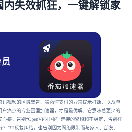
N国内失效抓狂，一键解锁家
腾讯视频的区域警告、被微信支付的异常提示打断、以及游
用户痛点的专业回国加速器，才是最优解。它意味着更少的
感。告别“OpenVPN 国内”连接的繁琐和不稳定，告别在
连哪个好？”中反复纠结，也告别因为网络限制而与家人、朋友、