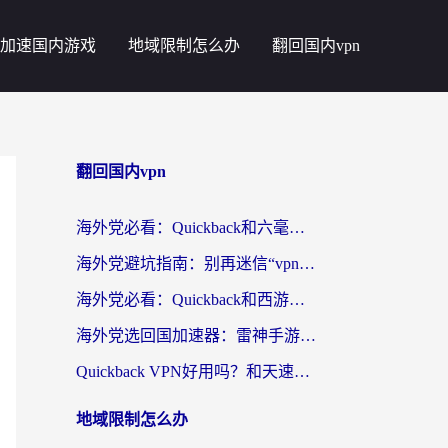
加速国内游戏
地域限制怎么办
翻回国内vpn
翻回国内vpn
海外党必看：Quickback和六毫秒好用吗？3步选对回国加速器，无缝刷国内剧玩游戏
海外党避坑指南：别再迷信“vpn 中国免费”，选对回国加速器才能无缝刷国内资源
海外党必看：Quickback和西游哪个好？3个维度教你选对回国加速器
海外党选回国加速器：雷神手游和云帆哪个好？附3组对比+避坑指南
Quickback VPN好用吗？和天速回国VPN对比哪个回国效果更好？海外党必看的真实体验指南
地域限制怎么办