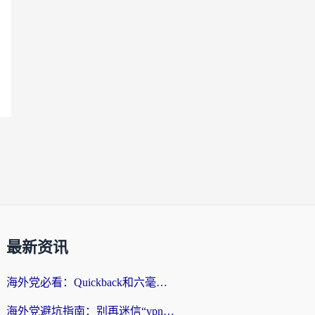
最新资讯
海外党必看：Quickback和六毫秒好用吗？3步选对回国加速器，无缝刷国内剧玩游戏
海外党避坑指南：别再迷信“vpn 中国免费”，选对回国加速器才能无缝刷国内资源