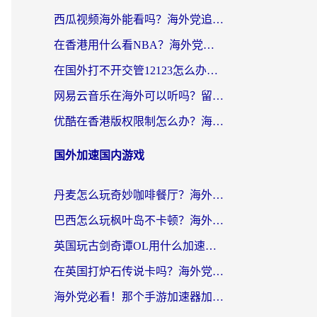
西瓜视频海外能看吗？海外党追剧看片的终极解决方案来了
在香港用什么看NBA？海外党解锁国内体育直播的终极攻略
在国外打不开交管12123怎么办？海外华人必看的回国加速全攻略
网易云音乐在海外可以听吗？留学生亲测有效的回国加速方案
优酷在香港版权限制怎么办？海外党亲测有效的追剧加速方案
国外加速国内游戏
丹麦怎么玩奇妙咖啡餐厅？海外党国服游戏加速全攻略（附灌篮高手元气骑士实测）
巴西怎么玩枫叶岛不卡顿？海外玩家国服游戏加速器终极指南（含战双野兽领主提速秘籍）
英国玩古剑奇谭OL用什么加速器比较好？留学生亲测有效的国服游戏加速指南
在英国打炉石传说卡吗？海外党国服游戏不卡顿的终极指南
海外党必看！那个手游加速器加速放开那三国3最好？一篇解决国服游戏卡顿难题