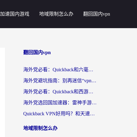
加速国内游戏
地域限制怎么办
翻回国内vpn
翻回国内vpn
海外党必看：Quickback和六毫秒好用吗？3步选对回国加速器，无缝刷国内剧玩游戏
海外党避坑指南：别再迷信“vpn 中国免费”，选对回国加速器才能无缝刷国内资源
海外党必看：Quickback和西游哪个好？3个维度教你选对回国加速器
海外党选回国加速器：雷神手游和云帆哪个好？附3组对比+避坑指南
Quickback VPN好用吗？和天速回国VPN对比哪个回国效果更好？海外党必看的真实体验指南
地域限制怎么办