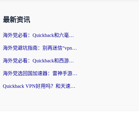
最新资讯
海外党必看：Quickback和六毫秒好用吗？3步选对回国加速器，无缝刷国内剧玩游戏
海外党避坑指南：别再迷信“vpn 中国免费”，选对回国加速器才能无缝刷国内资源
海外党必看：Quickback和西游哪个好？3个维度教你选对回国加速器
海外党选回国加速器：雷神手游和云帆哪个好？附3组对比+避坑指南
Quickback VPN好用吗？和天速回国VPN对比哪个回国效果更好？海外党必看的真实体验指南