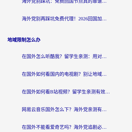
海外党别踩坑：免费回国节点真的靠谱吗？教你选对加速器无缝访问国内资源
海外党别再踩坑免费代理！2026回国加速器全攻略：从选线到避坑，无缝访问国内资源
地域限制怎么办
在国外怎么听酷我？留学生亲测：用对加速器就能畅听国内音乐听书
在国外如何看国内的电视剧？别让地域限制成为追剧路上的绊脚石
在国外如何看B站视频？留学生亲测有效的回国加速器选择指南
网易云音乐国外怎么下？海外党亲测有效的回国加速器指南
在国外不能看爱奇艺吗？海外党追剧必看的回国加速器选择指南