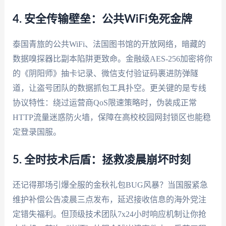
4. 安全传输壁垒：公共WiFi免死金牌
泰国青旅的公共WiFi、法国图书馆的开放网络，暗藏的
数据嗅探器比副本陷阱更致命。金融级AES-256加密将你
的《阴阳师》抽卡记录、微信支付验证码裹进防弹隧
道，让盗号团队的数据抓包工具扑空。更关键的是专线
协议特性：绕过运营商QoS限速策略时，伪装成正常
HTTP流量迷惑防火墙，保障在高校校园网封锁区也能稳
定登录国服。
5. 全时技术后盾：拯救凌晨崩坏时刻
还记得那场引爆全服的金秋礼包BUG风暴？当国服紧急
维护补偿公告凌晨三点发布，延迟接收信息的海外党注
定错失福利。但顶级技术团队7x24小时响应机制让你抢