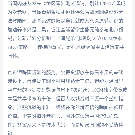
当国内好友发来《绝区零》测试邀请，别让12000公里成
为次元壁。当你看到金秋礼包补偿公告却因网络延迟无
法登陆时，那些错过的限定道具就成为永久遗憾。好的
加速器不只是工具，它让基辅留学生能无缝参与北京帮
战，让新加坡分析师与上海兄弟们0延时讨论10.23版本
BUG策略——连接的意义，是在地缘隔阂中重建玩家共
同体。
真正懂跨国玩咖的服务，会把资源放在你看不见的基础
建设上：自建骨干网比租用线路贵三倍，但能为温哥华
至广州的《剑灵》数据包省下7次跳跃；100M独享带宽成
本是共享带宽的十倍，但百人攻城战时不丢一个坐标指
令。这些沉默的堆料，终将在你丝滑连招的瞬间被验证
价值。毕竟对海外党而言，国外怎么玩中国游戏的软
件？答案从来不是技术代码，而是咫尺国服的不妥协体
验。