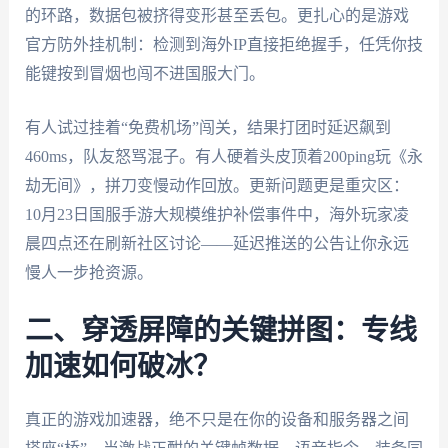
的环路，数据包被挤得变形甚至丢包。更扎心的是游戏
官方防外挂机制：检测到海外IP直接拒绝握手，任凭你技
能键按到冒烟也闯不进国服大门。
有人试过挂着“免费机场”闯关，结果打团时延迟飙到
460ms，队友怒骂混子。有人硬着头皮顶着200ping玩《永
劫无间》，拼刀变慢动作回放。更新问题更是重灾区：
10月23日国服手游大规模维护补偿事件中，海外玩家凌
晨四点还在刷新社区讨论——延迟推送的公告让你永远
慢人一步抢资源。
二、穿透屏障的关键拼图：专线
加速如何破冰？
真正的游戏加速器，绝不只是在你的设备和服务器之间