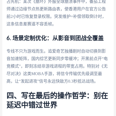
占先机：某次《崩坏》外服全球崩溃事件中，番茄工程
师通过边缘节点热更新路由表，使香港用户在官方公告
前2小时已恢复登录权限。突发维护=补偿领取倒计时，
这条信息差赛道不容丢帧。
6. 场景定制优化：从影音到团战全覆盖
专线不只为游戏而生。追爱奇艺独播剧时自动切换到影
音加速矩阵，国内综艺更新同步零缓冲；开黑前点开“电
竞模式”，即刻冻结非游戏进程的带宽占用。特别对《无
尽对决》这类MOBA手游，将信令传输优先级调至最
高，让“发起进攻”信号永远快敌方0.3秒抵达战场。
四、写在最后的操作哲学：别在
延迟中错过世界