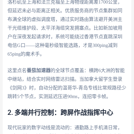
洛杉矶至上海和法兰克福至上海物理距离差1700公里，
但延迟未必与距离正相关。优质服务商的节点集群如同
布满全球的虚拟调度塔，通过实时路由算法避开美洲主
干光缆维护段、太平洋海缆突发拥塞点。比如新加坡用
户在深夜发起请求时，系统可能绕过香港节点直跳深圳
电信G口——这种毫秒级智能选路，才是300ping减到
65ping的魔术手。
这里点名
番茄加速器
的全球节点覆盖：横跨6大洲的智能
中继站，结合实时网络雷达扫描。当加拿大留学生登录
《剑网3》时，自动分配的温哥华-青岛专线比常规路径少
跳转5个节点，实测延迟压进90ms，连招零卡帧。
2. 多端并行控制：跨屏作战指挥中心
现代玩家的数字动线是流动的：通勤路上手机清日常，