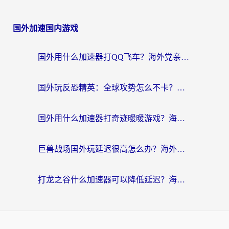
国外加速国内游戏
国外用什么加速器打QQ飞车？海外党亲测有效的国服游戏加速指南
国外玩反恐精英：全球攻势怎么不卡？老玩家亲测的加速器选择指南
国外用什么加速器打奇迹暖暖游戏？海外党国服手游畅玩全攻略（附3款热门游戏实测）
巨兽战场国外玩延迟很高怎么办？海外党亲测的国服游戏加速解决方案
打龙之谷什么加速器可以降低延迟？海外玩家亲测有效的国服加速指南