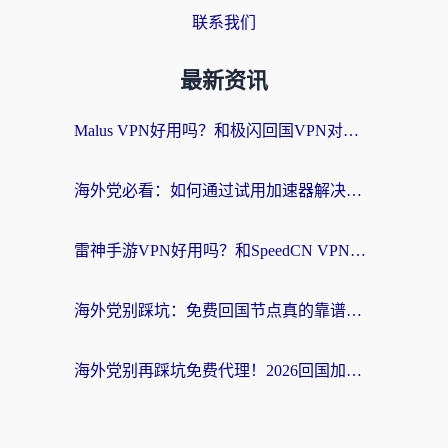
联系我们
最新资讯
Malus VPN好用吗？和极闪回国VPN对比哪个回国效果更好？海外党亲测3款加速器+避坑指南
海外党必看：如何通过试用加速器解决国内APP地区限制？附2026最新对比测评
雷神手游VPN好用吗？和SpeedCN VPN对比哪个回国效果更好？海外党亲测3款加速器+避坑指南
海外党别踩坑：免费回国节点真的靠谱吗？教你选对加速器无缝访问国内资源
海外党别再踩坑免费代理！2026回国加速器全攻略：从选线到避坑，无缝访问国内资源