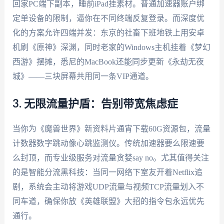
回家PC端下副本，睡前iPad挂素材。普通加速器账户绑
定单设备的限制，逼你在不同终端反复登录。而深度优
化的方案允许四端并发：东京的社畜下班地铁上用安卓
机刷《原神》深渊，同时老家的Windows主机挂着《梦幻
西游》摆摊，悉尼的MacBook还能同步更新《永劫无夜
城》——三块屏幕共用同一条VIP通道。
3. 无限流量护盾：告别带宽焦虑症
当你为《魔兽世界》新资料片通宵下载60G资源包，流量
计数器数字跳动像心跳监测仪。传统加速器要么限速要
么封顶，而专业级服务对流量贪婪say no。尤其值得关注
的是智能分流黑科技：当同一网络下室友开着Netflix追
剧，系统会主动将游戏UDP流量与视频TCP流量划入不
同车道，确保你放《英雄联盟》大招的指令包永远优先
通行。