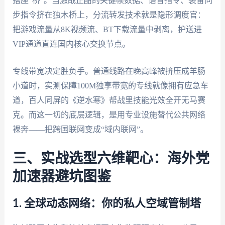
搭座“桥”。当激战正酣的关键帧数据、语音指令、装备同
步指令挤在独木桥上，分流转发技术就是隐形调度官：
把游戏流量从8K视频流、BT下载流量中剥离，护送进
VIP通道直连国内核心交换节点。
专线带宽决定胜负手。普通线路在晚高峰被挤压成羊肠
小道时，实测保障100M独享带宽的专线就像拥有应急车
道，百人同屏的《逆水寒》帮战里技能光效全开无马赛
克。而这一切的底层逻辑，是用专业设施替代公共网络
裸奔——把跨国联网变成“域内联网”。
三、实战选型六维靶心：海外党
加速器避坑图鉴
1. 全球动态网络：你的私人空域管制塔