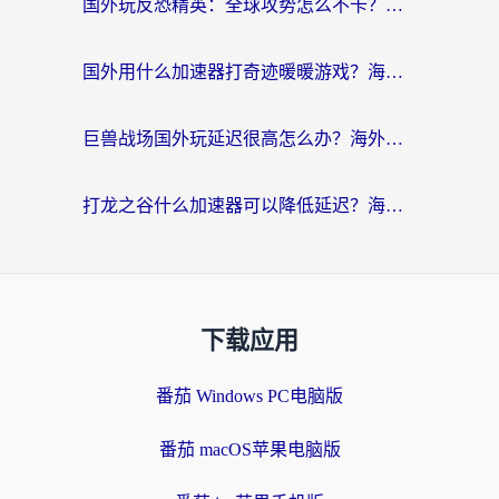
国外玩反恐精英：全球攻势怎么不卡？老玩家亲测的加速器选择指南
国外用什么加速器打奇迹暖暖游戏？海外党国服手游畅玩全攻略（附3款热门游戏实测）
巨兽战场国外玩延迟很高怎么办？海外党亲测的国服游戏加速解决方案
打龙之谷什么加速器可以降低延迟？海外玩家亲测有效的国服加速指南
下载应用
番茄 Windows PC电脑版
番茄 macOS苹果电脑版