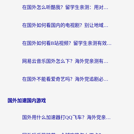
在国外怎么听酷我？留学生亲测：用对加速器就能畅听国内音乐听书
在国外如何看国内的电视剧？别让地域限制成为追剧路上的绊脚石
在国外如何看B站视频？留学生亲测有效的回国加速器选择指南
网易云音乐国外怎么下？海外党亲测有效的回国加速器指南
在国外不能看爱奇艺吗？海外党追剧必看的回国加速器选择指南
国外加速国内游戏
国外用什么加速器打QQ飞车？海外党亲测有效的国服游戏加速指南