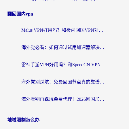
翻回国内vpn
Malus VPN好用吗？和极闪回国VPN对比哪个回国效果更好？海外党亲测3款加速器+避坑指南
海外党必看：如何通过试用加速器解决国内APP地区限制？附2026最新对比测评
雷神手游VPN好用吗？和SpeedCN VPN对比哪个回国效果更好？海外党亲测3款加速器+避坑指南
海外党别踩坑：免费回国节点真的靠谱吗？教你选对加速器无缝访问国内资源
海外党别再踩坑免费代理！2026回国加速器全攻略：从选线到避坑，无缝访问国内资源
地域限制怎么办