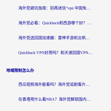
海外党避坑指南：别再迷信“vpn 中国免费”，选对回国加速器才能无缝刷国内资源
海外党必看：Quickback和西游哪个好？3个维度教你选对回国加速器
海外党选回国加速器：雷神手游和云帆哪个好？附3组对比+避坑指南
Quickback VPN好用吗？和天速回国VPN对比哪个回国效果更好？海外党必看的真实体验指南
地域限制怎么办
西瓜视频海外能看吗？海外党追剧看片的终极解决方案来了
在香港用什么看NBA？海外党解锁国内体育直播的终极攻略