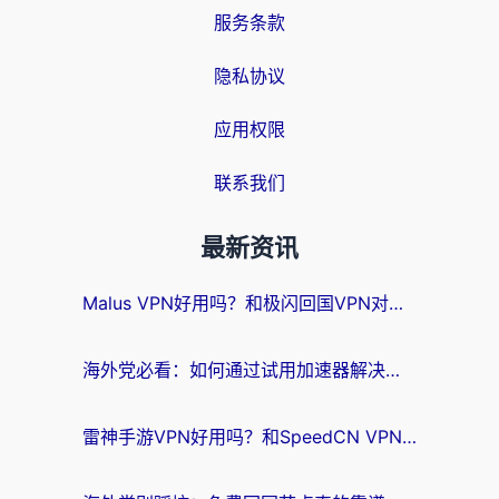
服务条款
隐私协议
应用权限
联系我们
最新资讯
Malus VPN好用吗？和极闪回国VPN对比哪个回国效果更好？海外党亲测3款加速器+避坑指南
海外党必看：如何通过试用加速器解决国内APP地区限制？附2026最新对比测评
雷神手游VPN好用吗？和SpeedCN VPN对比哪个回国效果更好？海外党亲测3款加速器+避坑指南