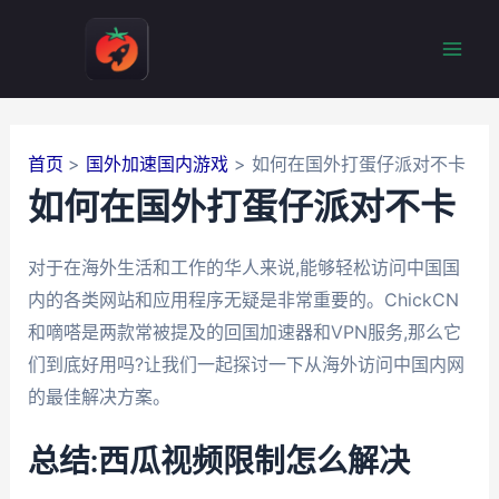
跳
至
Mai
内
容
Men
首页
国外加速国内游戏
如何在国外打蛋仔派对不卡
如何在国外打蛋仔派对不卡
对于在海外生活和工作的华人来说,能够轻松访问中国国
内的各类网站和应用程序无疑是非常重要的。ChickCN
和嘀嗒是两款常被提及的回国加速器和VPN服务,那么它
们到底好用吗?让我们一起探讨一下从海外访问中国内网
的最佳解决方案。
总结:西瓜视频限制怎么解决