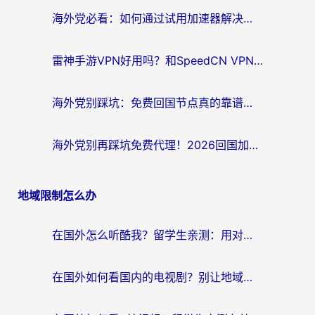
海外党必看：如何通过试用加速器解决国内APP地区限制？附2026最新对比测评
雷神手游VPN好用吗？和SpeedCN VPN对比哪个回国效果更好？海外党亲测3款加速器+避坑指南
海外党别踩坑：免费回国节点真的靠谱吗？教你选对加速器无缝访问国内资源
海外党别再踩坑免费代理！2026回国加速器全攻略：从选线到避坑，无缝访问国内资源
地域限制怎么办
在国外怎么听酷我？留学生亲测：用对加速器就能畅听国内音乐听书
在国外如何看国内的电视剧？别让地域限制成为追剧路上的绊脚石