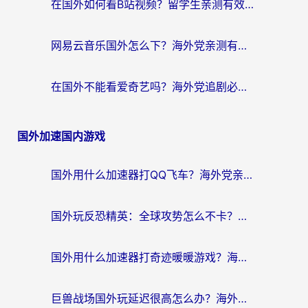
在国外如何看B站视频？留学生亲测有效的回国加速器选择指南
网易云音乐国外怎么下？海外党亲测有效的回国加速器指南
在国外不能看爱奇艺吗？海外党追剧必看的回国加速器选择指南
国外加速国内游戏
国外用什么加速器打QQ飞车？海外党亲测有效的国服游戏加速指南
国外玩反恐精英：全球攻势怎么不卡？老玩家亲测的加速器选择指南
国外用什么加速器打奇迹暖暖游戏？海外党国服手游畅玩全攻略（附3款热门游戏实测）
巨兽战场国外玩延迟很高怎么办？海外党亲测的国服游戏加速解决方案