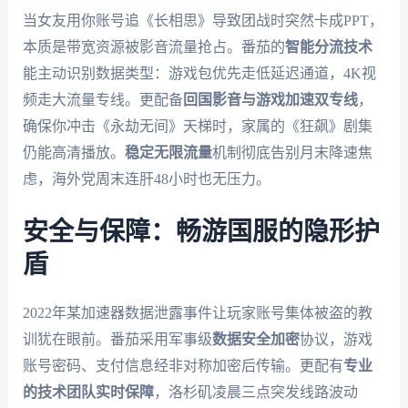
当女友用你账号追《长相思》导致团战时突然卡成PPT，
本质是带宽资源被影音流量抢占。番茄的
智能分流技术
能主动识别数据类型：游戏包优先走低延迟通道，4K视
频走大流量专线。更配备
回国影音与游戏加速双专线
，
确保你冲击《永劫无间》天梯时，家属的《狂飙》剧集
仍能高清播放。
稳定无限流量
机制彻底告别月末降速焦
虑，海外党周末连肝48小时也无压力。
安全与保障：畅游国服的隐形护
盾
2022年某加速器数据泄露事件让玩家账号集体被盗的教
训犹在眼前。番茄采用军事级
数据安全加密
协议，游戏
账号密码、支付信息经非对称加密后传输。更配有
专业
的技术团队实时保障
，洛杉矶凌晨三点突发线路波动