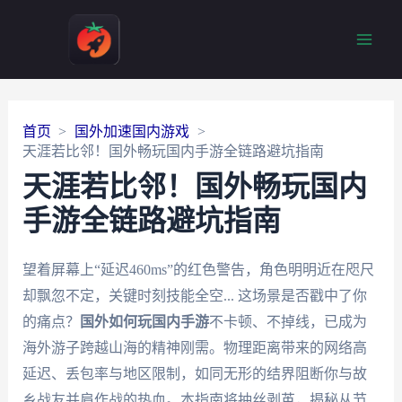
Main
Men
首页
国外加速国内游戏
天涯若比邻！国外畅玩国内手游全链路避坑指南
天涯若比邻！国外畅玩国内
手游全链路避坑指南
望着屏幕上“延迟460ms”的红色警告，角色明明近在咫尺
却飘忽不定，关键时刻技能全空... 这场景是否戳中了你
的痛点？
国外如何玩国内手游
不卡顿、不掉线，已成为
海外游子跨越山海的精神刚需。物理距离带来的网络高
延迟、丢包率与地区限制，如同无形的结界阻断你与故
乡战友并肩作战的热血。本指南将抽丝剥茧，揭秘从节