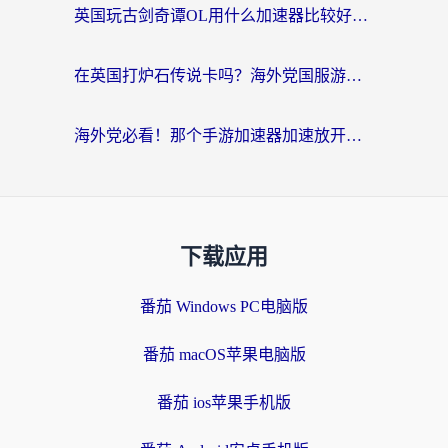
英国玩古剑奇谭OL用什么加速器比较好？留学生亲测有效的国服游戏加速指南
在英国打炉石传说卡吗？海外党国服游戏不卡顿的终极指南
海外党必看！那个手游加速器加速放开那三国3最好？一篇解决国服游戏卡顿难题
下载应用
番茄 Windows PC电脑版
番茄 macOS苹果电脑版
番茄 ios苹果手机版