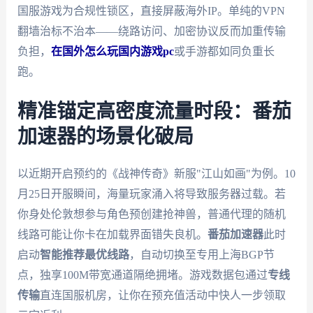
国服游戏为合规性锁区，直接屏蔽海外IP。单纯的VPN
翻墙治标不治本——绕路访问、加密协议反而加重传输
负担，
在国外怎么玩国内游戏pc
或手游都如同负重长
跑。
精准锚定高密度流量时段：番茄
加速器的场景化破局
以近期开启预约的《战神传奇》新服"江山如画"为例。10
月25日开服瞬间，海量玩家涌入将导致服务器过载。若
你身处伦敦想参与角色预创建抢神兽，普通代理的随机
线路可能让你卡在加载界面错失良机。
番茄加速器
此时
启动
智能推荐最优线路
，自动切换至专用上海BGP节
点，独享100M带宽通道隔绝拥堵。游戏数据包通过
专线
传输
直连国服机房，让你在预充值活动中快人一步领取