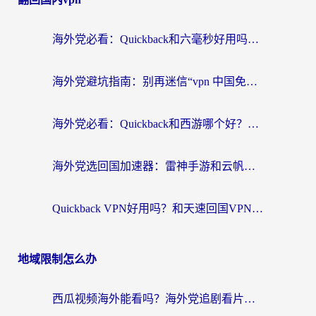
海外党必看：Quickback和六毫秒好用吗？3步选对回国加速器，无缝刷国内剧玩游戏
海外党避坑指南：别再迷信“vpn 中国免费”，选对回国加速器才能无缝刷国内资源
海外党必看：Quickback和西游哪个好？3个维度教你选对回国加速器
海外党选回国加速器：雷神手游和云帆哪个好？附3组对比+避坑指南
Quickback VPN好用吗？和天速回国VPN对比哪个回国效果更好？海外党必看的真实体验指南
地域限制怎么办
西瓜视频海外能看吗？海外党追剧看片的终极解决方案来了