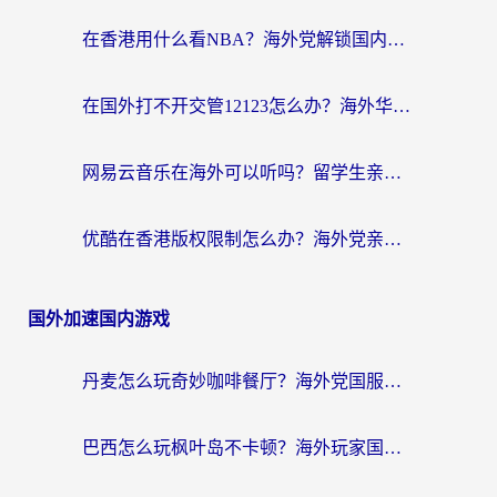
在香港用什么看NBA？海外党解锁国内体育直播的终极攻略
在国外打不开交管12123怎么办？海外华人必看的回国加速全攻略
网易云音乐在海外可以听吗？留学生亲测有效的回国加速方案
优酷在香港版权限制怎么办？海外党亲测有效的追剧加速方案
国外加速国内游戏
丹麦怎么玩奇妙咖啡餐厅？海外党国服游戏加速全攻略（附灌篮高手元气骑士实测）
巴西怎么玩枫叶岛不卡顿？海外玩家国服游戏加速器终极指南（含战双野兽领主提速秘籍）