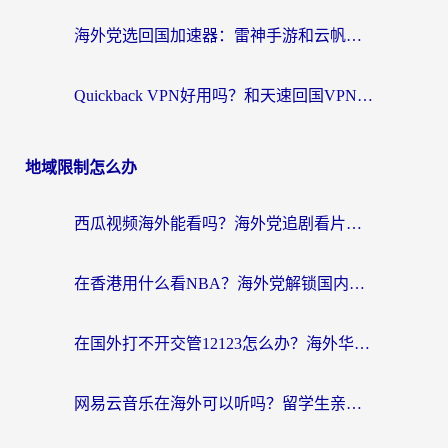
海外党选回国加速器：雷神手游和云帆哪个好？附3组对比+避坑指南
Quickback VPN好用吗？和天速回国VPN对比哪个回国效果更好？海外党必看的真实体验指南
地域限制怎么办
西瓜视频海外能看吗？海外党追剧看片的终极解决方案来了
在香港用什么看NBA？海外党解锁国内体育直播的终极攻略
在国外打不开交管12123怎么办？海外华人必看的回国加速全攻略
网易云音乐在海外可以听吗？留学生亲测有效的回国加速方案