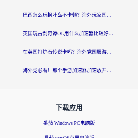
巴西怎么玩枫叶岛不卡顿？海外玩家国服游戏加速器终极指南（含战双野兽领主提速秘籍）
英国玩古剑奇谭OL用什么加速器比较好？留学生亲测有效的国服游戏加速指南
在英国打炉石传说卡吗？海外党国服游戏不卡顿的终极指南
海外党必看！那个手游加速器加速放开那三国3最好？一篇解决国服游戏卡顿难题
下载应用
番茄 Windows PC电脑版
番茄 macOS苹果电脑版