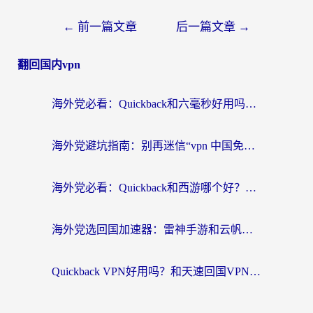
←
前一篇文章
后一篇文章
→
翻回国内vpn
海外党必看：Quickback和六毫秒好用吗？3步选对回国加速器，无缝刷国内剧玩游戏
海外党避坑指南：别再迷信“vpn 中国免费”，选对回国加速器才能无缝刷国内资源
海外党必看：Quickback和西游哪个好？3个维度教你选对回国加速器
海外党选回国加速器：雷神手游和云帆哪个好？附3组对比+避坑指南
Quickback VPN好用吗？和天速回国VPN对比哪个回国效果更好？海外党必看的真实体验指南