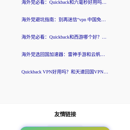
海外党必看：Quickback和六毫秒好用吗？3步选对回国加速器，无缝刷国内剧玩游戏
海外党避坑指南：别再迷信“vpn 中国免费”，选对回国加速器才能无缝刷国内资源
海外党必看：Quickback和西游哪个好？3个维度教你选对回国加速器
海外党选回国加速器：雷神手游和云帆哪个好？附3组对比+避坑指南
Quickback VPN好用吗？和天速回国VPN对比哪个回国效果更好？海外党必看的真实体验指南
友情链接
海外回国加速器