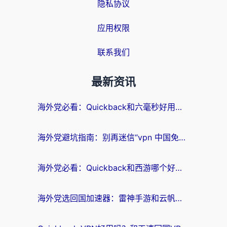
隐私协议
应用权限
联系我们
最新资讯
海外党必看：Quickback和六毫秒好用吗？3步选对回国加速器，无缝刷国内剧玩游戏
海外党避坑指南：别再迷信“vpn 中国免费”，选对回国加速器才能无缝刷国内资源
海外党必看：Quickback和西游哪个好？3个维度教你选对回国加速器
海外党选回国加速器：雷神手游和云帆哪个好？附3组对比+避坑指南