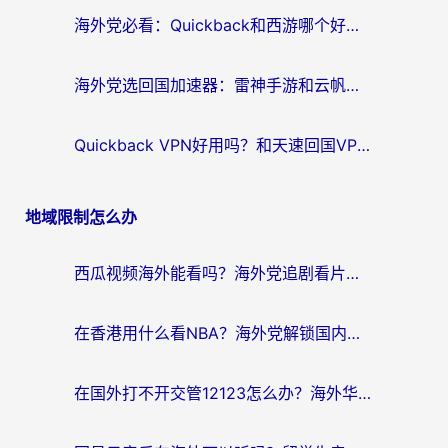
海外党必看：Quickback和西游哪个好？3个维度教你选对回国加速器
海外党选回国加速器：雷神手游和云帆哪个好？附3组对比+避坑指南
Quickback VPN好用吗？和天速回国VPN对比哪个回国效果更好？海外党必看的真实体验指南
地域限制怎么办
西瓜视频海外能看吗？海外党追剧看片的终极解决方案来了
在香港用什么看NBA？海外党解锁国内体育直播的终极攻略
在国外打不开交管12123怎么办？海外华人必看的回国加速全攻略