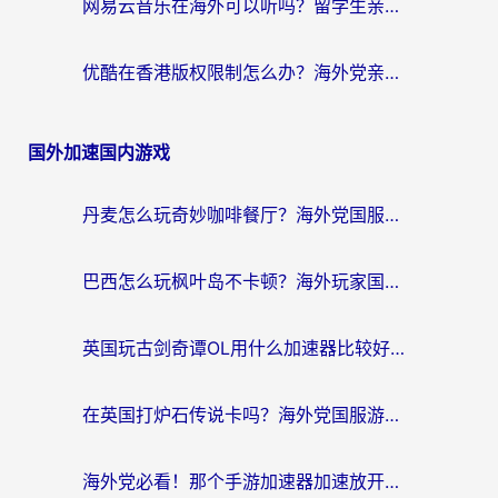
网易云音乐在海外可以听吗？留学生亲测有效的回国加速方案
优酷在香港版权限制怎么办？海外党亲测有效的追剧加速方案
国外加速国内游戏
丹麦怎么玩奇妙咖啡餐厅？海外党国服游戏加速全攻略（附灌篮高手元气骑士实测）
巴西怎么玩枫叶岛不卡顿？海外玩家国服游戏加速器终极指南（含战双野兽领主提速秘籍）
英国玩古剑奇谭OL用什么加速器比较好？留学生亲测有效的国服游戏加速指南
在英国打炉石传说卡吗？海外党国服游戏不卡顿的终极指南
海外党必看！那个手游加速器加速放开那三国3最好？一篇解决国服游戏卡顿难题