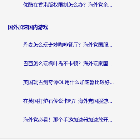
优酷在香港版权限制怎么办？海外党亲测有效的追剧加速方案
国外加速国内游戏
丹麦怎么玩奇妙咖啡餐厅？海外党国服游戏加速全攻略（附灌篮高手元气骑士实测）
巴西怎么玩枫叶岛不卡顿？海外玩家国服游戏加速器终极指南（含战双野兽领主提速秘籍）
英国玩古剑奇谭OL用什么加速器比较好？留学生亲测有效的国服游戏加速指南
在英国打炉石传说卡吗？海外党国服游戏不卡顿的终极指南
海外党必看！那个手游加速器加速放开那三国3最好？一篇解决国服游戏卡顿难题