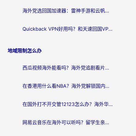
海外党选回国加速器：雷神手游和云帆哪个好？附3组对比+避坑指南
Quickback VPN好用吗？和天速回国VPN对比哪个回国效果更好？海外党必看的真实体验指南
地域限制怎么办
西瓜视频海外能看吗？海外党追剧看片的终极解决方案来了
在香港用什么看NBA？海外党解锁国内体育直播的终极攻略
在国外打不开交管12123怎么办？海外华人必看的回国加速全攻略
网易云音乐在海外可以听吗？留学生亲测有效的回国加速方案