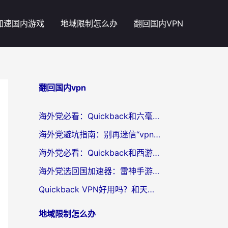
加速国内游戏
地域限制怎么办
翻回国内VPN
翻回国内vpn
海外党必看：Quickback和六毫秒好用吗？3步选对回国加速器，无缝刷国内剧玩游戏
海外党避坑指南：别再迷信“vpn 中国免费”，选对回国加速器才能无缝刷国内资源
海外党必看：Quickback和西游哪个好？3个维度教你选对回国加速器
海外党选回国加速器：雷神手游和云帆哪个好？附3组对比+避坑指南
Quickback VPN好用吗？和天速回国VPN对比哪个回国效果更好？海外党必看的真实体验指南
地域限制怎么办