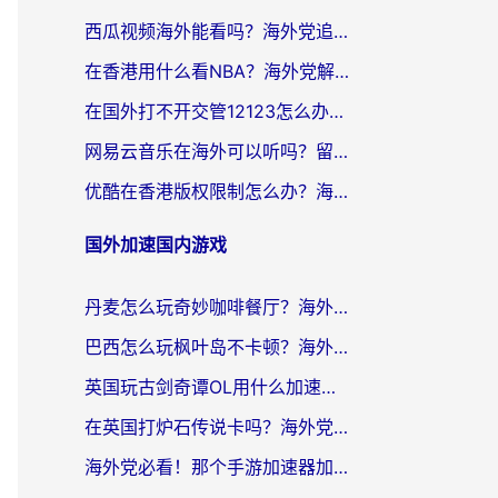
西瓜视频海外能看吗？海外党追剧看片的终极解决方案来了
在香港用什么看NBA？海外党解锁国内体育直播的终极攻略
在国外打不开交管12123怎么办？海外华人必看的回国加速全攻略
网易云音乐在海外可以听吗？留学生亲测有效的回国加速方案
优酷在香港版权限制怎么办？海外党亲测有效的追剧加速方案
国外加速国内游戏
丹麦怎么玩奇妙咖啡餐厅？海外党国服游戏加速全攻略（附灌篮高手元气骑士实测）
巴西怎么玩枫叶岛不卡顿？海外玩家国服游戏加速器终极指南（含战双野兽领主提速秘籍）
英国玩古剑奇谭OL用什么加速器比较好？留学生亲测有效的国服游戏加速指南
在英国打炉石传说卡吗？海外党国服游戏不卡顿的终极指南
海外党必看！那个手游加速器加速放开那三国3最好？一篇解决国服游戏卡顿难题