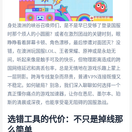
身处澳洲的峡谷召唤师们，是不是早已受够了登录国服
时那个烦人的小圆圈？或者在激烈团战的关键时刻，眼
睁睁看着屏幕卡顿、角色漂移，最后惨遭对面团灭？没
错，在澳洲玩国服LOL、王者荣耀、原神或是永劫无
间，听起来像是触手可及的快乐，但物理距离造成的跨
国网络延迟和高丢包率，总是无情地在游戏乐趣上蒙上
一层阴影。跨海专线复杂而昂贵，普通VPN连接既慢又
不稳定。如何破局？别急，我们深入聊聊如何选择一个
真正懂你痛点的游戏加速器，让你在悉尼、墨尔本、珀
斯的清晨或深夜，也能享受毫无阻碍的国服激战。
选错工具的代价：不只是掉线那
么简单