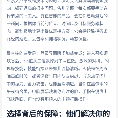
亚索大招不只是技术问题时，决定尝试解决澳洲玩国服
lol卡顿延迟高的根本问题。告别了那个每次都要手动选
择节点的旧工具。真正智能的产品，会在你启动游戏的
一瞬间，根据你当前的位置、时间以及目标服务器状
态，毫秒级地计算出最优连接方案。它会持续监控各条
路径的延迟、丢包率和拥堵状况，动态调整。
最直接的感受是：登录界面瞬间加载完成；进入召唤师
峡谷后，pin值从三位数掉到了两位数。激烈的对拼，闪
现躲技能，技能衔接从未如此流畅清晰。即使是在周五
晚高峰时段，或者深夜与国内队友约战，《永劫无间》
中的振刀、蓄力攻击，也能丝滑响应。当你在墨尔本的
午夜宿舍里，电脑屏幕映着你专注的脸，手指在键盘上
飞快跳跃，再也没有那烦人的卡顿打断操作。
选择背后的保障：他们解决你的