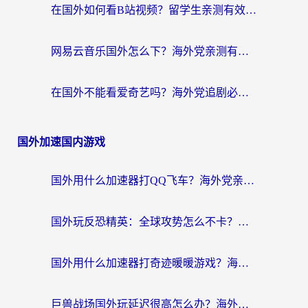
在国外如何看B站视频？留学生亲测有效的回国加速器选择指南
网易云音乐国外怎么下？海外党亲测有效的回国加速器指南
在国外不能看爱奇艺吗？海外党追剧必看的回国加速器选择指南
国外加速国内游戏
国外用什么加速器打QQ飞车？海外党亲测有效的国服游戏加速指南
国外玩反恐精英：全球攻势怎么不卡？老玩家亲测的加速器选择指南
国外用什么加速器打奇迹暖暖游戏？海外党国服手游畅玩全攻略（附3款热门游戏实测）
巨兽战场国外玩延迟很高怎么办？海外党亲测的国服游戏加速解决方案