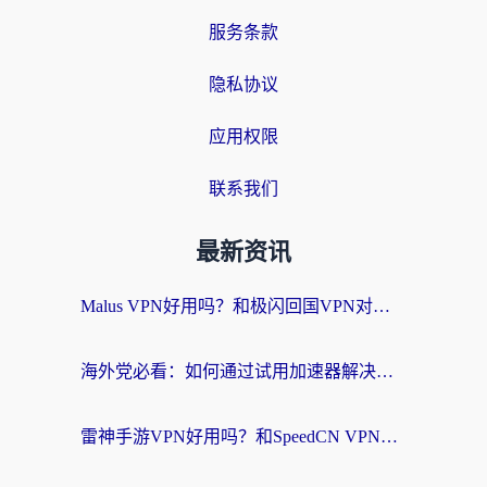
服务条款
隐私协议
应用权限
联系我们
最新资讯
Malus VPN好用吗？和极闪回国VPN对比哪个回国效果更好？海外党亲测3款加速器+避坑指南
海外党必看：如何通过试用加速器解决国内APP地区限制？附2026最新对比测评
雷神手游VPN好用吗？和SpeedCN VPN对比哪个回国效果更好？海外党亲测3款加速器+避坑指南