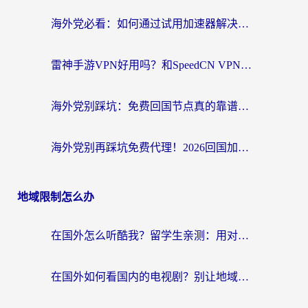
海外党必看：如何通过试用加速器解决国内APP地区限制？附2026最新对比测评
雷神手游VPN好用吗？和SpeedCN VPN对比哪个回国效果更好？海外党亲测3款加速器+避坑指南
海外党别踩坑：免费回国节点真的靠谱吗？教你选对加速器无缝访问国内资源
海外党别再踩坑免费代理！2026回国加速器全攻略：从选线到避坑，无缝访问国内资源
地域限制怎么办
在国外怎么听酷我？留学生亲测：用对加速器就能畅听国内音乐听书
在国外如何看国内的电视剧？别让地域限制成为追剧路上的绊脚石