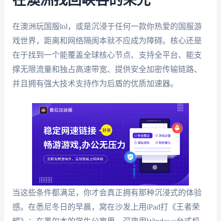
在澳洲找回峡谷的荣光
在澳洲玩国服lol，或是沉浸于任何一款你热爱的国服游
戏世界，距离和网络隔阂本就不应成为障碍。核心还是
在于找到一个能覆盖全球核心节点、支持全平台、能支
撑无限流量和独占高速带宽、提供安全加密传输链路、
并且拥有强大技术支持作为后盾的优质加速器。
当这些条件都满足，你才会真正拥有那种沉浸式的体验
感。在悉尼冬日的早晨，窝在沙发上用iPad打《王者荣