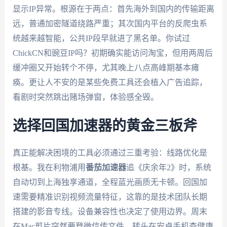
显示IP异常。根源在于两点：首先海外到国内的传输距离
远，普通加密隧道绕路严重；其次国内平台的反爬虫系
统越来越智能，公共IP段早就进了黑名单。你试过
ChickCN和豌豆IP吗？初期确实能访问淘宝，但用两周后
缓冲圈又开始转个不停，尤其晚上八点高峰期基本瘫
痪。更让人不安的是某些免费工具还会植入广告追踪，
看剧时突然跳出赌场弹窗，体验感全毁。
选择回国加速器的黄金三板斧
真正能解决困境的工具必须通过三重考验：线路优化是
根基。我在利物浦用
番茄加速器
追《庆余年2》时，系统
自动切到上海独享通道，全程蓝光画质无卡顿。回国加
速需要精准识别视频流量特征，这靠的是技术团队长期
搭建的影音专线。设备兼容性也决定了使用边界。周末
在Mac剪片突然要登微信传文件，转头在安卓手机查健康