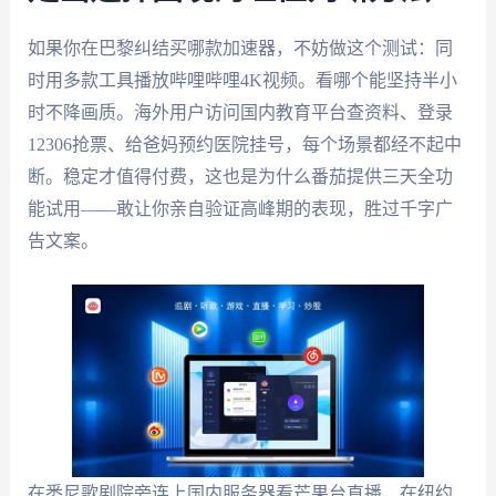
如果你在巴黎纠结买哪款加速器，不妨做这个测试：同
时用多款工具播放哔哩哔哩4K视频。看哪个能坚持半小
时不降画质。海外用户访问国内教育平台查资料、登录
12306抢票、给爸妈预约医院挂号，每个场景都经不起中
断。稳定才值得付费，这也是为什么番茄提供三天全功
能试用——敢让你亲自验证高峰期的表现，胜过千字广
告文案。
在悉尼歌剧院旁连上国内服务器看芒果台直播，在纽约