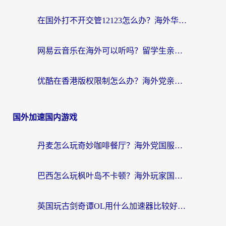
在国外打不开交管12123怎么办？海外华人必看的回国加速全攻略
网易云音乐在海外可以听吗？留学生亲测有效的回国加速方案
优酷在香港版权限制怎么办？海外党亲测有效的追剧加速方案
国外加速国内游戏
丹麦怎么玩奇妙咖啡餐厅？海外党国服游戏加速全攻略（附灌篮高手元气骑士实测）
巴西怎么玩枫叶岛不卡顿？海外玩家国服游戏加速器终极指南（含战双野兽领主提速秘籍）
英国玩古剑奇谭OL用什么加速器比较好？留学生亲测有效的国服游戏加速指南