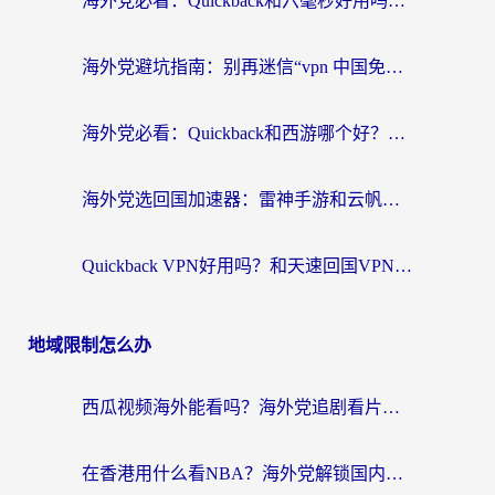
海外党必看：Quickback和六毫秒好用吗？3步选对回国加速器，无缝刷国内剧玩游戏
海外党避坑指南：别再迷信“vpn 中国免费”，选对回国加速器才能无缝刷国内资源
海外党必看：Quickback和西游哪个好？3个维度教你选对回国加速器
海外党选回国加速器：雷神手游和云帆哪个好？附3组对比+避坑指南
Quickback VPN好用吗？和天速回国VPN对比哪个回国效果更好？海外党必看的真实体验指南
地域限制怎么办
西瓜视频海外能看吗？海外党追剧看片的终极解决方案来了
在香港用什么看NBA？海外党解锁国内体育直播的终极攻略