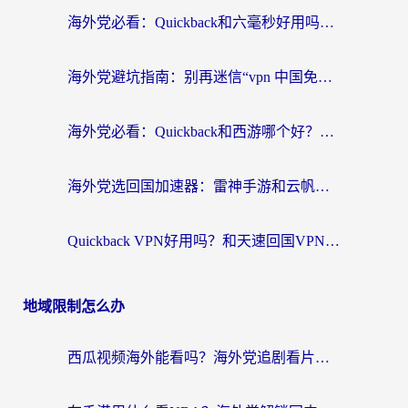
海外党必看：Quickback和六毫秒好用吗？3步选对回国加速器，无缝刷国内剧玩游戏
海外党避坑指南：别再迷信“vpn 中国免费”，选对回国加速器才能无缝刷国内资源
海外党必看：Quickback和西游哪个好？3个维度教你选对回国加速器
海外党选回国加速器：雷神手游和云帆哪个好？附3组对比+避坑指南
Quickback VPN好用吗？和天速回国VPN对比哪个回国效果更好？海外党必看的真实体验指南
地域限制怎么办
西瓜视频海外能看吗？海外党追剧看片的终极解决方案来了