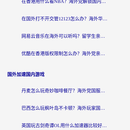
在香港用什么看NBA？海外党解锁国内体育直播的终极攻略
在国外打不开交管12123怎么办？海外华人必看的回国加速全攻略
网易云音乐在海外可以听吗？留学生亲测有效的回国加速方案
优酷在香港版权限制怎么办？海外党亲测有效的追剧加速方案
国外加速国内游戏
丹麦怎么玩奇妙咖啡餐厅？海外党国服游戏加速全攻略（附灌篮高手元气骑士实测）
巴西怎么玩枫叶岛不卡顿？海外玩家国服游戏加速器终极指南（含战双野兽领主提速秘籍）
英国玩古剑奇谭OL用什么加速器比较好？留学生亲测有效的国服游戏加速指南