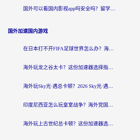
国外可以看国内影视app吗安全吗？留学生亲测有效的回国加速器指南
国外加速国内游戏
在日本打不开FIFA足球世界怎么办？海外玩家国服游戏加速终极攻略
海外玩龙之谷太卡？这份加速器选择指南帮你告别延迟（附暗黑3王牌机战解决方案）
海外玩Sky光·遇总卡顿？2026 Sky光·遇加速器排行榜+实用攻略，解决你的国服游戏痛点
印度尼西亚怎么玩皇室战争？海外党国服游戏加速避坑指南
海外玩上古世纪总卡顿？这份加速器选择指南帮你告别延迟（附浮生CF手游优化技巧）