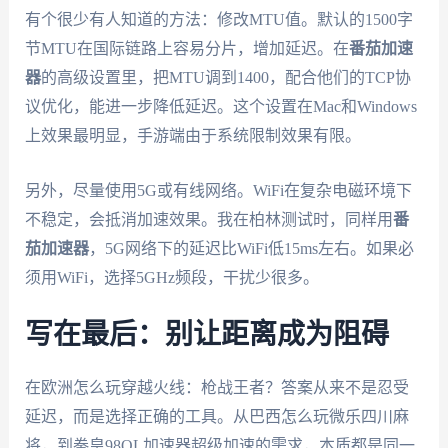
有个很少有人知道的方法：修改MTU值。默认的1500字
节MTU在国际链路上容易分片，增加延迟。在
番茄加速
器
的高级设置里，把MTU调到1400，配合他们的TCP协
议优化，能进一步降低延迟。这个设置在Mac和Windows
上效果最明显，手游端由于系统限制效果有限。
另外，尽量使用5G或有线网络。WiFi在复杂电磁环境下
不稳定，会抵消加速效果。我在柏林测试时，同样用
番
茄加速器
，5G网络下的延迟比WiFi低15ms左右。如果必
须用WiFi，选择5GHz频段，干扰少很多。
写在最后：别让距离成为阻碍
在欧洲怎么玩穿越火线：枪战王者？答案从来不是忍受
延迟，而是选择正确的工具。从巴西怎么玩微乐四川麻
将，到拳皇98OL加速器超级加速的需求，本质都是同一