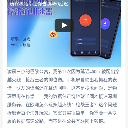
器终极指南让你告别460延迟
凌晨三点的巴黎公寓，我第17次因为延迟460ms被踢出穿
越火线：枪战王者的排位赛。手机屏幕映出我抓狂的表
情，队友的谩骂还在耳边回响。这不是技术问题，是物
理距离在作祟——我的数据包正绕地球半圈才抵达深圳
服务器。在欧洲怎么玩穿越火线：枪战王者？这个问题
折磨着每个海外玩家。答案其实很简单：你需要一条专
属的数据高速公路，而不是在公共互联网上颠簸。