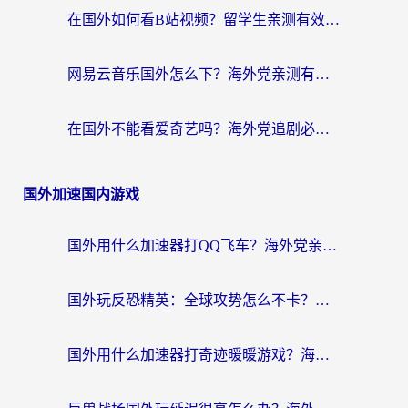
在国外如何看B站视频？留学生亲测有效的回国加速器选择指南
网易云音乐国外怎么下？海外党亲测有效的回国加速器指南
在国外不能看爱奇艺吗？海外党追剧必看的回国加速器选择指南
国外加速国内游戏
国外用什么加速器打QQ飞车？海外党亲测有效的国服游戏加速指南
国外玩反恐精英：全球攻势怎么不卡？老玩家亲测的加速器选择指南
国外用什么加速器打奇迹暖暖游戏？海外党国服手游畅玩全攻略（附3款热门游戏实测）