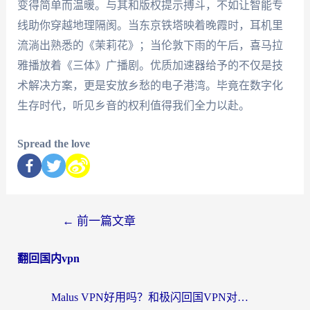
变得简单而温暖。与其和版权提示搏斗，不如让智能专
线助你穿越地理隔阂。当东京铁塔映着晚霞时，耳机里
流淌出熟悉的《茉莉花》；当伦敦下雨的午后，喜马拉
雅播放着《三体》广播剧。优质加速器给予的不仅是技
术解决方案，更是安放乡愁的电子港湾。毕竟在数字化
生存时代，听见乡音的权利值得我们全力以赴。
Spread the love
←
前一篇文章
翻回国内vpn
Malus VPN好用吗？和极闪回国VPN对比哪个回国效果更好？海外党亲测3款加速器+避坑指南