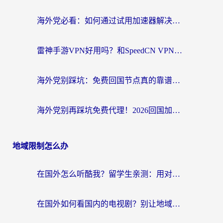
海外党必看：如何通过试用加速器解决国内APP地区限制？附2026最新对比测评
雷神手游VPN好用吗？和SpeedCN VPN对比哪个回国效果更好？海外党亲测3款加速器+避坑指南
海外党别踩坑：免费回国节点真的靠谱吗？教你选对加速器无缝访问国内资源
海外党别再踩坑免费代理！2026回国加速器全攻略：从选线到避坑，无缝访问国内资源
地域限制怎么办
在国外怎么听酷我？留学生亲测：用对加速器就能畅听国内音乐听书
在国外如何看国内的电视剧？别让地域限制成为追剧路上的绊脚石