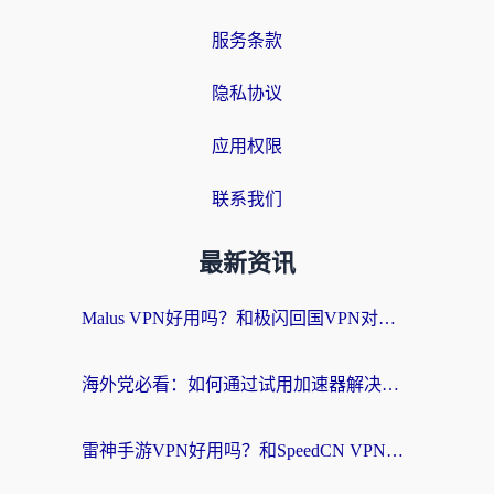
服务条款
隐私协议
应用权限
联系我们
最新资讯
Malus VPN好用吗？和极闪回国VPN对比哪个回国效果更好？海外党亲测3款加速器+避坑指南
海外党必看：如何通过试用加速器解决国内APP地区限制？附2026最新对比测评
雷神手游VPN好用吗？和SpeedCN VPN对比哪个回国效果更好？海外党亲测3款加速器+避坑指南