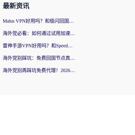
最新资讯
Malus VPN好用吗？和极闪回国VPN对比哪个回国效果更好？海外党亲测3款加速器+避坑指南
海外党必看：如何通过试用加速器解决国内APP地区限制？附2026最新对比测评
雷神手游VPN好用吗？和SpeedCN VPN对比哪个回国效果更好？海外党亲测3款加速器+避坑指南
海外党别踩坑：免费回国节点真的靠谱吗？教你选对加速器无缝访问国内资源
海外党别再踩坑免费代理！2026回国加速器全攻略：从选线到避坑，无缝访问国内资源