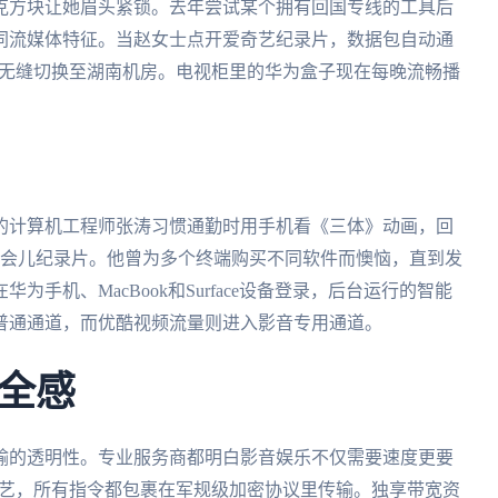
克方块让她眉头紧锁。去年尝试某个拥有回国专线的工具后
同流媒体特征。当赵女士点开爱奇艺纪录片，数据包自动通
又无缝切换至湖南机房。电视柜里的华为盒子现在每晚流畅播
的计算机工程师张涛习惯通勤时用手机看《三体》动画，回
Pad看会儿纪录片。他曾为多个终端购买不同软件而懊恼，直到发
手机、MacBook和Surface设备登录，后台运行的智能
普通通道，而优酷视频流量则进入影音专用通道。
全感
输的透明性。专业服务商都明白影音娱乐不仅需要速度更要
综艺，所有指令都包裹在军规级加密协议里传输。独享带宽资