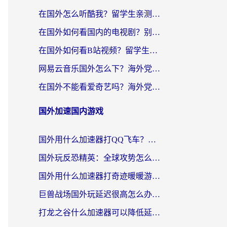
在国外怎么听酷我？留学生亲测：用对加速器就能畅听国内音乐听书
在国外如何看国内的电视剧？别让地域限制成为追剧路上的绊脚石
在国外如何看B站视频？留学生亲测有效的回国加速器选择指南
网易云音乐国外怎么下？海外党亲测有效的回国加速器指南
在国外不能看爱奇艺吗？海外党追剧必看的回国加速器选择指南
国外加速国内游戏
国外用什么加速器打QQ飞车？海外党亲测有效的国服游戏加速指南
国外玩反恐精英：全球攻势怎么不卡？老玩家亲测的加速器选择指南
国外用什么加速器打奇迹暖暖游戏？海外党国服手游畅玩全攻略（附3款热门游戏实测）
巨兽战场国外玩延迟很高怎么办？海外党亲测的国服游戏加速解决方案
打龙之谷什么加速器可以降低延迟？海外玩家亲测有效的国服加速指南