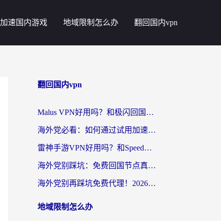
加速国内游戏
地域限制怎么办
翻回国内vpn
翻回国内vpn
Malus VPN好用吗？和极闪回国VPN对比哪个回国效果更好？海外党亲测3款加速器+避坑指南
海外党必看：如何通过试用加速器解决国内APP地区限制？附2026最新对比测评
雷神手游VPN好用吗？和SpeedCN VPN对比哪个回国效果更好？海外党亲测3款加速器+避坑指南
海外党别踩坑：免费回国节点真的靠谱吗？教你选对加速器无缝访问国内资源
海外党别再踩坑免费代理！2026回国加速器全攻略：从选线到避坑，无缝访问国内资源
地域限制怎么办