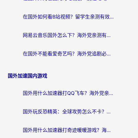
在国外如何看B站视频？留学生亲测有效的回国加速器选择指南
网易云音乐国外怎么下？海外党亲测有效的回国加速器指南
在国外不能看爱奇艺吗？海外党追剧必看的回国加速器选择指南
国外加速国内游戏
国外用什么加速器打QQ飞车？海外党亲测有效的国服游戏加速指南
国外玩反恐精英：全球攻势怎么不卡？老玩家亲测的加速器选择指南
国外用什么加速器打奇迹暖暖游戏？海外党国服手游畅玩全攻略（附3款热门游戏实测）