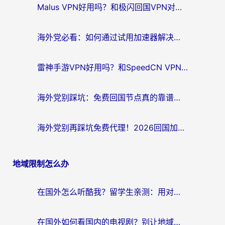
Malus VPN好用吗？和极闪回国VPN对比哪个回国效果更好？海外党亲测3款加速器+避坑指南
海外党必看：如何通过试用加速器解决国内APP地区限制？附2026最新对比测评
雷神手游VPN好用吗？和SpeedCN VPN对比哪个回国效果更好？海外党亲测3款加速器+避坑指南
海外党别踩坑：免费回国节点真的靠谱吗？教你选对加速器无缝访问国内资源
海外党别再踩坑免费代理！2026回国加速器全攻略：从选线到避坑，无缝访问国内资源
地域限制怎么办
在国外怎么听酷我？留学生亲测：用对加速器就能畅听国内音乐听书
在国外如何看国内的电视剧？别让地域限制成为追剧路上的绊脚石