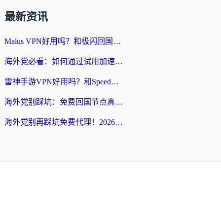
最新资讯
Malus VPN好用吗？和极闪回国VPN对比哪个回国效果更好？海外党亲测3款加速器+避坑指南
海外党必看：如何通过试用加速器解决国内APP地区限制？附2026最新对比测评
雷神手游VPN好用吗？和SpeedCN VPN对比哪个回国效果更好？海外党亲测3款加速器+避坑指南
海外党别踩坑：免费回国节点真的靠谱吗？教你选对加速器无缝访问国内资源
海外党别再踩坑免费代理！2026回国加速器全攻略：从选线到避坑，无缝访问国内资源