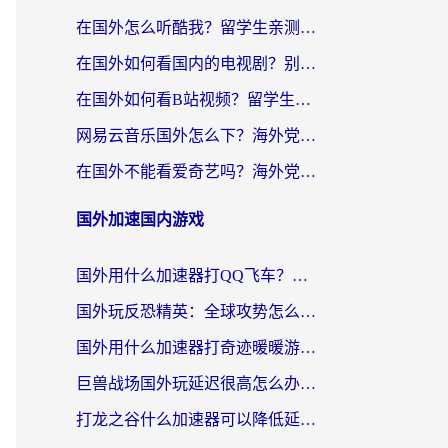
在国外怎么听酷我？留学生亲测：用对加速器就能畅听国内音乐听书
在国外如何看国内的电视剧？别让地域限制成为追剧路上的绊脚石
在国外如何看B站视频？留学生亲测有效的回国加速器选择指南
网易云音乐国外怎么下？海外党亲测有效的回国加速器指南
在国外不能看爱奇艺吗？海外党追剧必看的回国加速器选择指南
国外加速国内游戏
国外用什么加速器打QQ飞车？海外党亲测有效的国服游戏加速指南
国外玩反恐精英：全球攻势怎么不卡？老玩家亲测的加速器选择指南
国外用什么加速器打奇迹暖暖游戏？海外党国服手游畅玩全攻略（附3款热门游戏实测）
巨兽战场国外玩延迟很高怎么办？海外党亲测的国服游戏加速解决方案
打龙之谷什么加速器可以降低延迟？海外玩家亲测有效的国服加速指南