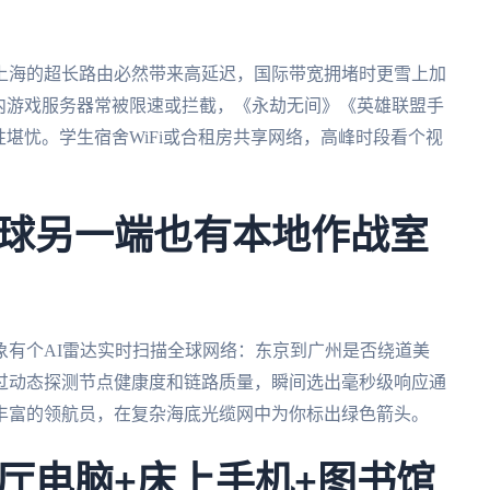
上海的超长路由必然带来高延迟，国际带宽拥堵时更雪上加
内游戏服务器常被限速或拦截，《永劫无间》《英雄联盟手
性堪忧。学生宿舍WiFi或合租房共享网络，高峰时段看个视
球另一端也有本地作战室
象有个AI雷达实时扫描全球网络：东京到广州是否绕道美
过动态探测节点健康度和链路质量，瞬间选出毫秒级响应通
丰富的领航员，在复杂海底光缆网中为你标出绿色箭头。
厅电脑+床上手机+图书馆