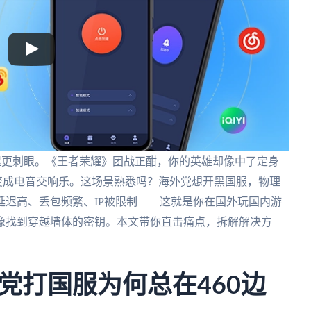
延迟更刺眼。《王者荣耀》团战正酣，你的英雄却像中了定身
变成电音交响乐。这场景熟悉吗？海外党想开黑国服，物理
迟高、丢包频繁、IP被限制——这就是你在国外玩国内游
像找到穿越墙体的密钥。本文带你直击痛点，拆解解决方
党打国服为何总在460边