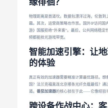
缘徘徊？
物理距离是首道坎。数据包漂洋过海，伦敦到
霜。其次，运营商策略也作祟。国外IP访问国
游》国服拒绝“外来客”。最后，公共网络稳定
频都能抢光游戏带宽。
智能加速引擎：让地
的体验
真正有效的加速器需要精准计算最优路径。想
国？法兰克福直连北京哪条光纤负载最低？通
道。
番茄加速器
的核心就在于此——它像经验
跨设备作战中心：客