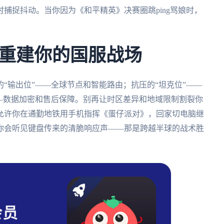
捕捉抖动。当你因为《和平精英》决赛圈跳ping骂娘时，
重建你的国服战场
“输出位”——全球节点和智能路由；抗压的“坦克位”——
—数据加密和售后保障。别再让时区差异和地域限制割裂你
允许你在通勤地铁用手机指挥《蛋仔派对》，回家切电脑继
你会听见键盘传来的清脆响应声——那是跨越半球的战术胜