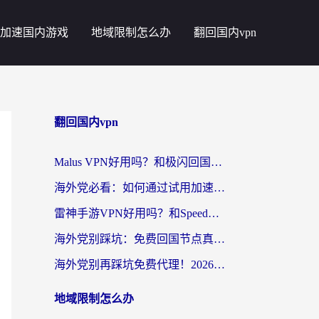
加速国内游戏
地域限制怎么办
翻回国内vpn
翻回国内vpn
Malus VPN好用吗？和极闪回国VPN对比哪个回国效果更好？海外党亲测3款加速器+避坑指南
海外党必看：如何通过试用加速器解决国内APP地区限制？附2026最新对比测评
雷神手游VPN好用吗？和SpeedCN VPN对比哪个回国效果更好？海外党亲测3款加速器+避坑指南
海外党别踩坑：免费回国节点真的靠谱吗？教你选对加速器无缝访问国内资源
海外党别再踩坑免费代理！2026回国加速器全攻略：从选线到避坑，无缝访问国内资源
地域限制怎么办