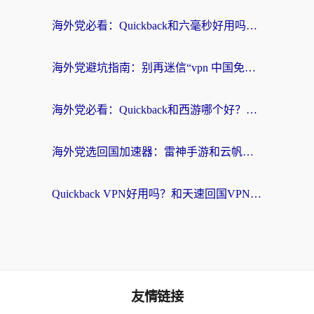
海外党必看：Quickback和六毫秒好用吗？3步选对回国加速器，无缝刷国内剧玩游戏
海外党避坑指南：别再迷信“vpn 中国免费”，选对回国加速器才能无缝刷国内资源
海外党必看：Quickback和西游哪个好？3个维度教你选对回国加速器
海外党选回国加速器：雷神手游和云帆哪个好？附3组对比+避坑指南
Quickback VPN好用吗？和天速回国VPN对比哪个回国效果更好？海外党必看的真实体验指南
友情链接