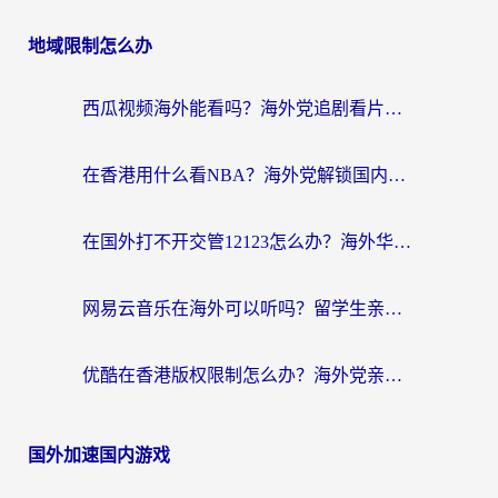
地域限制怎么办
西瓜视频海外能看吗？海外党追剧看片的终极解决方案来了
在香港用什么看NBA？海外党解锁国内体育直播的终极攻略
在国外打不开交管12123怎么办？海外华人必看的回国加速全攻略
网易云音乐在海外可以听吗？留学生亲测有效的回国加速方案
优酷在香港版权限制怎么办？海外党亲测有效的追剧加速方案
国外加速国内游戏