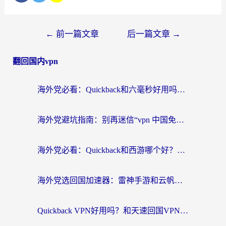
←
前一篇文章
后一篇文章
→
翻回国内vpn
海外党必看：Quickback和六毫秒好用吗？3步选对回国加速器，无缝刷国内剧玩游戏
海外党避坑指南：别再迷信“vpn 中国免费”，选对回国加速器才能无缝刷国内资源
海外党必看：Quickback和西游哪个好？3个维度教你选对回国加速器
海外党选回国加速器：雷神手游和云帆哪个好？附3组对比+避坑指南
Quickback VPN好用吗？和天速回国VPN对比哪个回国效果更好？海外党必看的真实体验指南