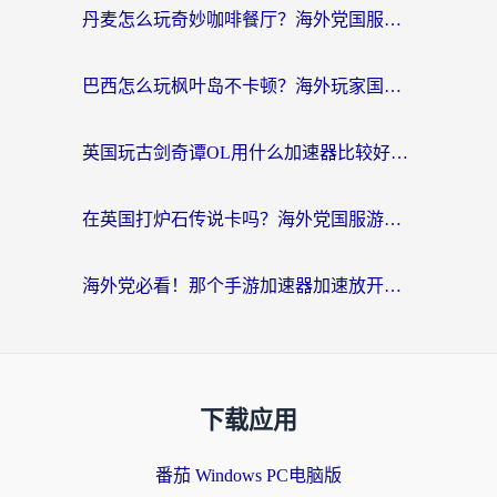
丹麦怎么玩奇妙咖啡餐厅？海外党国服游戏加速全攻略（附灌篮高手元气骑士实测）
巴西怎么玩枫叶岛不卡顿？海外玩家国服游戏加速器终极指南（含战双野兽领主提速秘籍）
英国玩古剑奇谭OL用什么加速器比较好？留学生亲测有效的国服游戏加速指南
在英国打炉石传说卡吗？海外党国服游戏不卡顿的终极指南
海外党必看！那个手游加速器加速放开那三国3最好？一篇解决国服游戏卡顿难题
下载应用
番茄 Windows PC电脑版