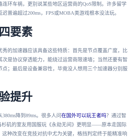
连环车祸，更别说某些地区运营商的QoS限制。许多留学
普遍超过200ms，FPS或MOBA类游戏根本没法玩。
四要素
优秀的加速器应该具备这些特质：首先是节点覆盖广度，比
其次是协议穿透能力，能绕过运营商限速墙；当然还要有智
节点；最后是设备兼容性，毕竟没人想用三个加速器分别服
验提升
0ms降到89ms。很多人问
在国外可以玩王者吗
？通过智
洛杉矶的室友用国服玩《永劫无间》更明显——原本走国际
ms。这种改变在竞技对抗中尤为关键，格挡判定终于能精准响