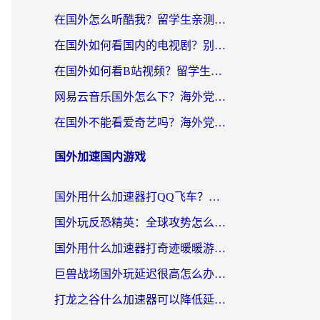
在国外怎么听酷我？留学生亲测：用对加速器就能畅听国内音乐听书
在国外如何看国内的电视剧？别让地域限制成为追剧路上的绊脚石
在国外如何看B站视频？留学生亲测有效的回国加速器选择指南
网易云音乐国外怎么下？海外党亲测有效的回国加速器指南
在国外不能看爱奇艺吗？海外党追剧必看的回国加速器选择指南
国外加速国内游戏
国外用什么加速器打QQ飞车？海外党亲测有效的国服游戏加速指南
国外玩反恐精英：全球攻势怎么不卡？老玩家亲测的加速器选择指南
国外用什么加速器打奇迹暖暖游戏？海外党国服手游畅玩全攻略（附3款热门游戏实测）
巨兽战场国外玩延迟很高怎么办？海外党亲测的国服游戏加速解决方案
打龙之谷什么加速器可以降低延迟？海外玩家亲测有效的国服加速指南