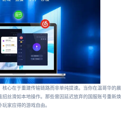
？核心在于重建传输链路而非单纯提速。当你在温哥华的晨
连招丝滑如本地操作。那些曾因延迟放弃的国服账号重新焕
外玩家应得的游戏自由。