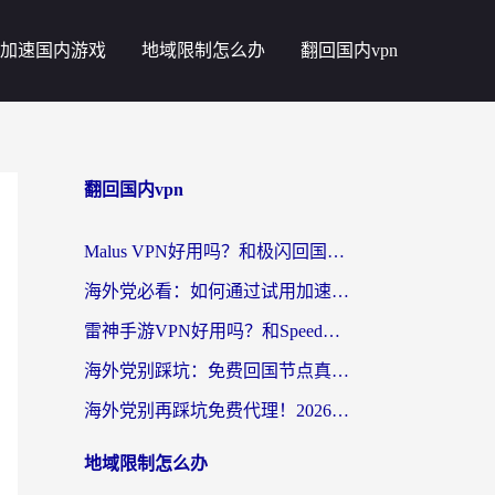
加速国内游戏
地域限制怎么办
翻回国内vpn
翻回国内vpn
Malus VPN好用吗？和极闪回国VPN对比哪个回国效果更好？海外党亲测3款加速器+避坑指南
海外党必看：如何通过试用加速器解决国内APP地区限制？附2026最新对比测评
雷神手游VPN好用吗？和SpeedCN VPN对比哪个回国效果更好？海外党亲测3款加速器+避坑指南
海外党别踩坑：免费回国节点真的靠谱吗？教你选对加速器无缝访问国内资源
海外党别再踩坑免费代理！2026回国加速器全攻略：从选线到避坑，无缝访问国内资源
地域限制怎么办