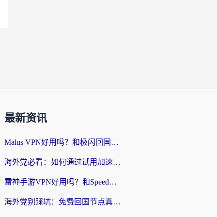
最新资讯
Malus VPN好用吗？和极闪回国VPN对比哪个回国效果更好？海外党亲测3款加速器+避坑指南
海外党必看：如何通过试用加速器解决国内APP地区限制？附2026最新对比测评
雷神手游VPN好用吗？和SpeedCN VPN对比哪个回国效果更好？海外党亲测3款加速器+避坑指南
海外党别踩坑：免费回国节点真的靠谱吗？教你选对加速器无缝访问国内资源