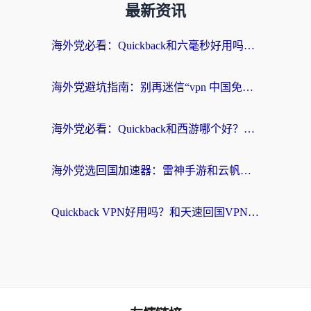
最新资讯
海外党必看：Quickback和六毫秒好用吗？3步选对回国加速器，无缝刷国内剧玩游戏
海外党避坑指南：别再迷信“vpn 中国免费”，选对回国加速器才能无缝刷国内资源
海外党必看：Quickback和西游哪个好？3个维度教你选对回国加速器
海外党选回国加速器：雷神手游和云帆哪个好？附3组对比+避坑指南
Quickback VPN好用吗？和天速回国VPN对比哪个回国效果更好？海外党必看的真实体验指南