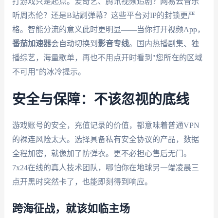
打游戏只是起点。爱奇艺、腾讯视频追剧？网易云音乐
听周杰伦？还是B站刷弹幕？这些平台对IP的封锁更严
格。智能分流的意义此时更明显——当你打开视频App，
番茄加速器
会自动切换到
影音专线
。国内热播剧集、独
播综艺，海量歌单，再也不用点开时看到"您所在的区域
不可用"的冰冷提示。
安全与保障：不该忽视的底线
游戏账号的安全，充值记录的价值，都意味着普通VPN
的裸连风险太大。选择具备私有安全协议的产品，数据
全程加密，就像加了防弹衣。更不必担心售后无门。
7x24在线的真人技术团队，哪怕你在地球另一端凌晨三
点开黑时突然卡了，也能即刻得到响应。
跨海征战，就该如临主场