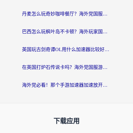
丹麦怎么玩奇妙咖啡餐厅？海外党国服游戏加速全攻略（附灌篮高手元气骑士实测）
巴西怎么玩枫叶岛不卡顿？海外玩家国服游戏加速器终极指南（含战双野兽领主提速秘籍）
英国玩古剑奇谭OL用什么加速器比较好？留学生亲测有效的国服游戏加速指南
在英国打炉石传说卡吗？海外党国服游戏不卡顿的终极指南
海外党必看！那个手游加速器加速放开那三国3最好？一篇解决国服游戏卡顿难题
下载应用