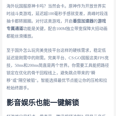
海外玩国服原神卡吗？当然会卡。原神作为开放世界实
时战斗类游戏，延迟超100毫秒手感就变差，高峰时段连
抽卡都转圈圈。对付这类游戏，开启
番茄加速器
的
游戏
专属通道
功能是关键，配合100M独立带宽保障大招动画
都能丝滑播放。
至于国外怎么玩完美竞技平台这样的硬核需求，稳定低
延迟是刚需中的刚需。完美平台、CS:GO国服这类FPS竞
技，50ms和200ms简直是两个世界。你需要工具能把路径
锁定在优化的骨干回程线上，避免跳点带来的"瞬
移"或"隔空被狙"。智能选择最优节点能让你的压枪和拉
枪始终跟手。
影音娱乐也能一键解锁