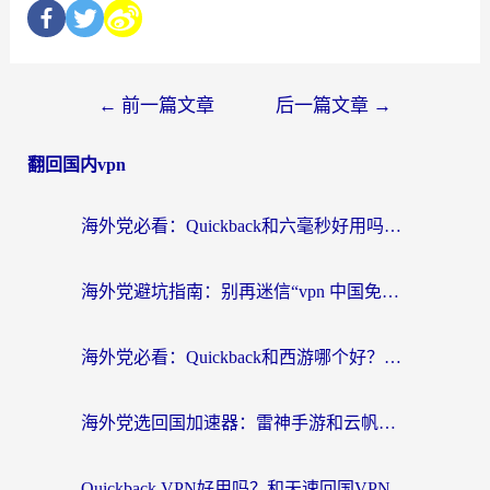
←
前一篇文章
后一篇文章
→
翻回国内vpn
海外党必看：Quickback和六毫秒好用吗？3步选对回国加速器，无缝刷国内剧玩游戏
海外党避坑指南：别再迷信“vpn 中国免费”，选对回国加速器才能无缝刷国内资源
海外党必看：Quickback和西游哪个好？3个维度教你选对回国加速器
海外党选回国加速器：雷神手游和云帆哪个好？附3组对比+避坑指南
Quickback VPN好用吗？和天速回国VPN对比哪个回国效果更好？海外党必看的真实体验指南