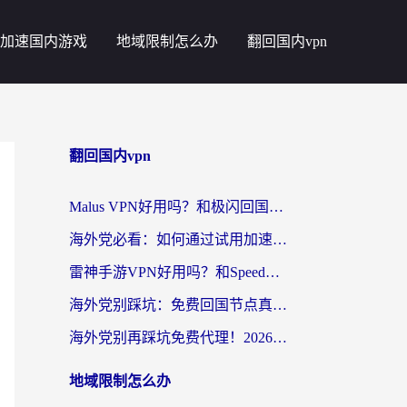
加速国内游戏
地域限制怎么办
翻回国内vpn
翻回国内vpn
Malus VPN好用吗？和极闪回国VPN对比哪个回国效果更好？海外党亲测3款加速器+避坑指南
海外党必看：如何通过试用加速器解决国内APP地区限制？附2026最新对比测评
雷神手游VPN好用吗？和SpeedCN VPN对比哪个回国效果更好？海外党亲测3款加速器+避坑指南
海外党别踩坑：免费回国节点真的靠谱吗？教你选对加速器无缝访问国内资源
海外党别再踩坑免费代理！2026回国加速器全攻略：从选线到避坑，无缝访问国内资源
地域限制怎么办