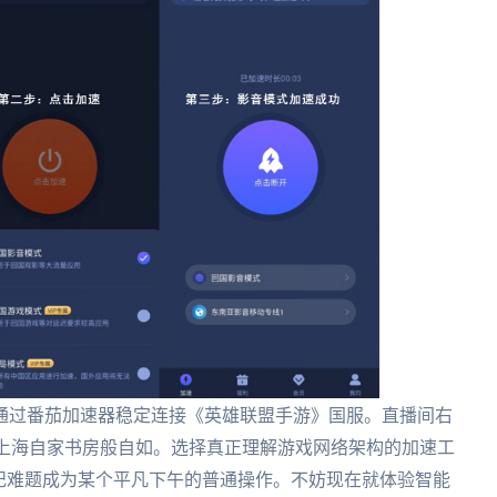
通过番茄加速器稳定连接《英雄联盟手游》国服。直播间右
在上海自家书房般自如。选择真正理解游戏网络架构的加速工
纪难题成为某个平凡下午的普通操作。不妨现在就体验智能