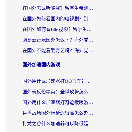
在国外怎么听酷我？留学生亲测：用对加速器就能畅听国内音乐听书
在国外如何看国内的电视剧？别让地域限制成为追剧路上的绊脚石
在国外如何看B站视频？留学生亲测有效的回国加速器选择指南
网易云音乐国外怎么下？海外党亲测有效的回国加速器指南
在国外不能看爱奇艺吗？海外党追剧必看的回国加速器选择指南
国外加速国内游戏
国外用什么加速器打QQ飞车？海外党亲测有效的国服游戏加速指南
国外玩反恐精英：全球攻势怎么不卡？老玩家亲测的加速器选择指南
国外用什么加速器打奇迹暖暖游戏？海外党国服手游畅玩全攻略（附3款热门游戏实测）
巨兽战场国外玩延迟很高怎么办？海外党亲测的国服游戏加速解决方案
打龙之谷什么加速器可以降低延迟？海外玩家亲测有效的国服加速指南