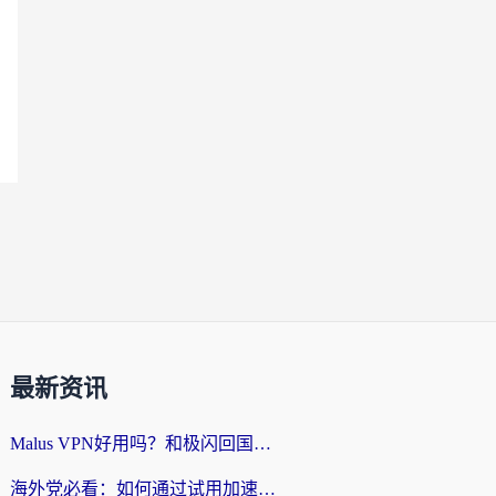
最新资讯
Malus VPN好用吗？和极闪回国VPN对比哪个回国效果更好？海外党亲测3款加速器+避坑指南
海外党必看：如何通过试用加速器解决国内APP地区限制？附2026最新对比测评