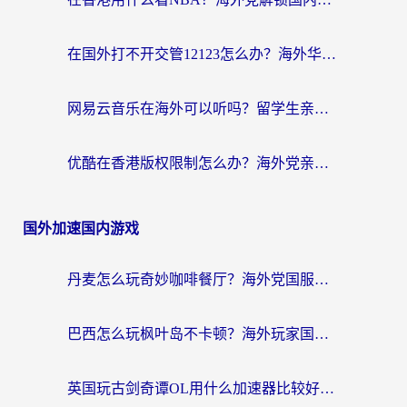
在国外打不开交管12123怎么办？海外华人必看的回国加速全攻略
网易云音乐在海外可以听吗？留学生亲测有效的回国加速方案
优酷在香港版权限制怎么办？海外党亲测有效的追剧加速方案
国外加速国内游戏
丹麦怎么玩奇妙咖啡餐厅？海外党国服游戏加速全攻略（附灌篮高手元气骑士实测）
巴西怎么玩枫叶岛不卡顿？海外玩家国服游戏加速器终极指南（含战双野兽领主提速秘籍）
英国玩古剑奇谭OL用什么加速器比较好？留学生亲测有效的国服游戏加速指南