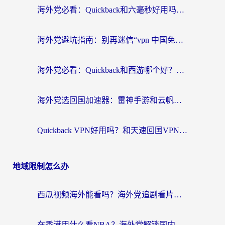
海外党必看：Quickback和六毫秒好用吗？3步选对回国加速器，无缝刷国内剧玩游戏
海外党避坑指南：别再迷信“vpn 中国免费”，选对回国加速器才能无缝刷国内资源
海外党必看：Quickback和西游哪个好？3个维度教你选对回国加速器
海外党选回国加速器：雷神手游和云帆哪个好？附3组对比+避坑指南
Quickback VPN好用吗？和天速回国VPN对比哪个回国效果更好？海外党必看的真实体验指南
地域限制怎么办
西瓜视频海外能看吗？海外党追剧看片的终极解决方案来了
在香港用什么看NBA？海外党解锁国内体育直播的终极攻略