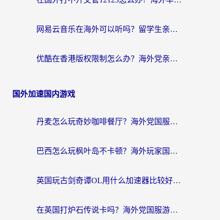
网易云音乐在海外可以听吗？留学生亲测有效的回国加速方案
优酷在香港版权限制怎么办？海外党亲测有效的追剧加速方案
国外加速国内游戏
丹麦怎么玩奇妙咖啡餐厅？海外党国服游戏加速全攻略（附灌篮高手元气骑士实测）
巴西怎么玩枫叶岛不卡顿？海外玩家国服游戏加速器终极指南（含战双野兽领主提速秘籍）
英国玩古剑奇谭OL用什么加速器比较好？留学生亲测有效的国服游戏加速指南
在英国打炉石传说卡吗？海外党国服游戏不卡顿的终极指南