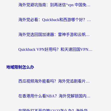
海外党避坑指南：别再迷信“vpn 中国免费”，选对回国加速器才能无缝刷国内资源
海外党必看：Quickback和西游哪个好？3个维度教你选对回国加速器
海外党选回国加速器：雷神手游和云帆哪个好？附3组对比+避坑指南
Quickback VPN好用吗？和天速回国VPN对比哪个回国效果更好？海外党必看的真实体验指南
地域限制怎么办
西瓜视频海外能看吗？海外党追剧看片的终极解决方案来了
在香港用什么看NBA？海外党解锁国内体育直播的终极攻略
在国外打不开交管12123怎么办？海外华人必看的回国加速全攻略