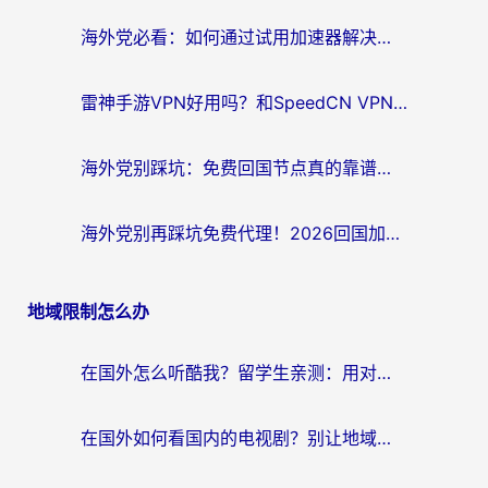
海外党必看：如何通过试用加速器解决国内APP地区限制？附2026最新对比测评
雷神手游VPN好用吗？和SpeedCN VPN对比哪个回国效果更好？海外党亲测3款加速器+避坑指南
海外党别踩坑：免费回国节点真的靠谱吗？教你选对加速器无缝访问国内资源
海外党别再踩坑免费代理！2026回国加速器全攻略：从选线到避坑，无缝访问国内资源
地域限制怎么办
在国外怎么听酷我？留学生亲测：用对加速器就能畅听国内音乐听书
在国外如何看国内的电视剧？别让地域限制成为追剧路上的绊脚石