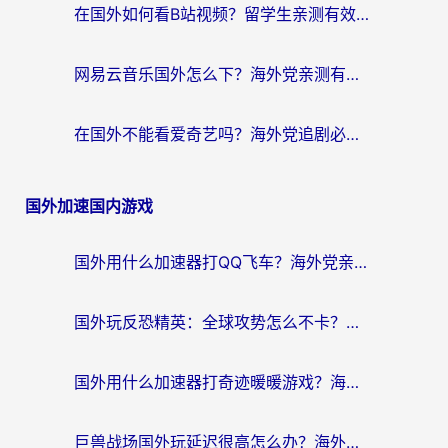
在国外如何看B站视频？留学生亲测有效的回国加速器选择指南
网易云音乐国外怎么下？海外党亲测有效的回国加速器指南
在国外不能看爱奇艺吗？海外党追剧必看的回国加速器选择指南
国外加速国内游戏
国外用什么加速器打QQ飞车？海外党亲测有效的国服游戏加速指南
国外玩反恐精英：全球攻势怎么不卡？老玩家亲测的加速器选择指南
国外用什么加速器打奇迹暖暖游戏？海外党国服手游畅玩全攻略（附3款热门游戏实测）
巨兽战场国外玩延迟很高怎么办？海外党亲测的国服游戏加速解决方案