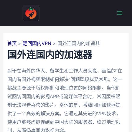
跳
至
Mai
内
容
Men
首页
翻回国内VPN
国外连国内的加速器
国外连国内的加速器
对于在海外的华人、留学生和工作人员来说，面临的“在
国内看国外视频限制如何解决”问题既烦扰又常见。这一
挑战主要源于版权限制和地理位置的网络限制。当他们
试图访问国内的影视APP或流媒体平台时，常因版权限
制无法观看喜欢的影片。幸运的是，番茄回国加速器提
供了一个高效的解决方案。它通过其先进的VPN技术，
使用户能够虚拟连结到中国大陆的服务器，绕过地理限
制，从而畅享国内影视内容。