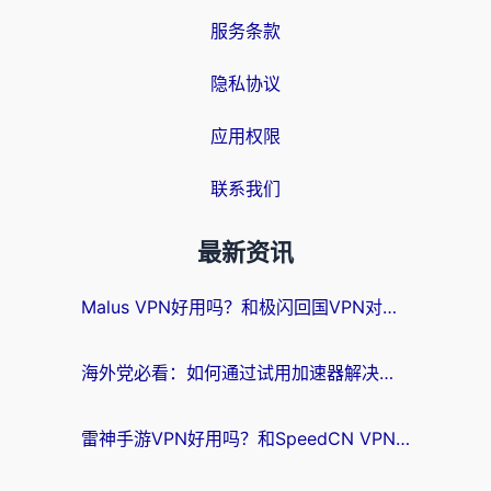
服务条款
隐私协议
应用权限
联系我们
最新资讯
Malus VPN好用吗？和极闪回国VPN对比哪个回国效果更好？海外党亲测3款加速器+避坑指南
海外党必看：如何通过试用加速器解决国内APP地区限制？附2026最新对比测评
雷神手游VPN好用吗？和SpeedCN VPN对比哪个回国效果更好？海外党亲测3款加速器+避坑指南