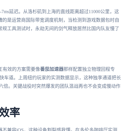
-7ms延迟。从洛杉矶到上海的直线距离超过11000公里，这
糟的是运营商国际带宽调度机制，当检测到游戏数据包时自
常规工具测试时，永劫无间的剑气释放居然比国内队友慢了
正有效的方案需要像
番茄加速器
那样配置独立物理回程专
属快车道。上周纽约玩家的实测数据显示，这种独享通道把长
快六倍。关键战役时突然爆发的团队混战再也不会变成慢动作
效率
不兼容iOS，这种设备割裂感我懂。在多伦多咖啡厅实测