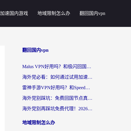
加速国内游戏
地域限制怎么办
翻回国内vpn
翻回国内vpn
Malus VPN好用吗？和极闪回国VPN对比哪个回国效果更好？海外党亲测3款加速器+避坑指南
海外党必看：如何通过试用加速器解决国内APP地区限制？附2026最新对比测评
雷神手游VPN好用吗？和SpeedCN VPN对比哪个回国效果更好？海外党亲测3款加速器+避坑指南
海外党别踩坑：免费回国节点真的靠谱吗？教你选对加速器无缝访问国内资源
海外党别再踩坑免费代理！2026回国加速器全攻略：从选线到避坑，无缝访问国内资源
地域限制怎么办