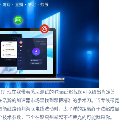
？现在我带着悉尼测试的47ms延迟截图可以给出肯定答
在浩瀚的加速器市场里找到那把精准的手术刀。当专线带宽
智能线路预判海底电缆波动时，太平洋的距离终于浓缩成显
个技术参数，下个在聚窟州举起不朽荣光的可能就是你。