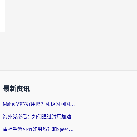
最新资讯
Malus VPN好用吗？和极闪回国VPN对比哪个回国效果更好？海外党亲测3款加速器+避坑指南
海外党必看：如何通过试用加速器解决国内APP地区限制？附2026最新对比测评
雷神手游VPN好用吗？和SpeedCN VPN对比哪个回国效果更好？海外党亲测3款加速器+避坑指南