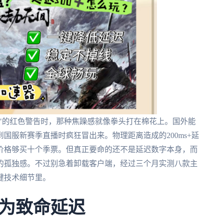
制"的红色警告时，那种焦躁感就像拳头打在棉花上。国外能
国服新赛季直播时疯狂冒出来。物理距离造成的200ms+延
价格够买十个季票。但真正要命的还不是延迟数字本身，而
的孤独感。不过别急着卸载客户端，经过三个月实测八款主
键技术细节里。
为致命延迟