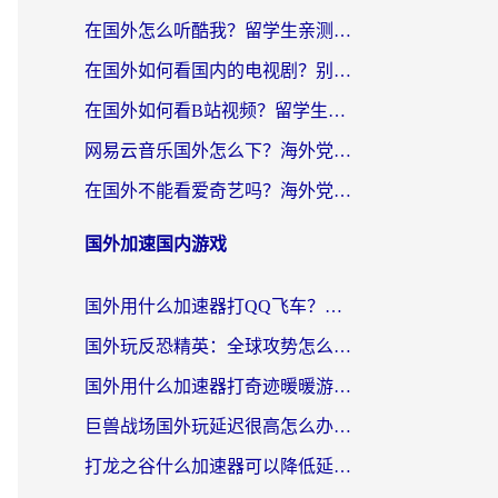
在国外怎么听酷我？留学生亲测：用对加速器就能畅听国内音乐听书
在国外如何看国内的电视剧？别让地域限制成为追剧路上的绊脚石
在国外如何看B站视频？留学生亲测有效的回国加速器选择指南
网易云音乐国外怎么下？海外党亲测有效的回国加速器指南
在国外不能看爱奇艺吗？海外党追剧必看的回国加速器选择指南
国外加速国内游戏
国外用什么加速器打QQ飞车？海外党亲测有效的国服游戏加速指南
国外玩反恐精英：全球攻势怎么不卡？老玩家亲测的加速器选择指南
国外用什么加速器打奇迹暖暖游戏？海外党国服手游畅玩全攻略（附3款热门游戏实测）
巨兽战场国外玩延迟很高怎么办？海外党亲测的国服游戏加速解决方案
打龙之谷什么加速器可以降低延迟？海外玩家亲测有效的国服加速指南