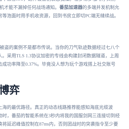
安卓机才能不漏掉任何战场通知。
番茄加速器
的多端并发机制允
房等泡面时用手机收资源，回到书房立即切PC端无缝续战。
账号被盗的案例不是都市传说。当你的刀气轨迹数据经过七八个
采用TLS 1.3协议加密的专线会构建封闭数据隧道，上周
成功率降至0.37%。毕竟没人想为玩个游戏搭上社交账号
博弈
上海的最优路径。真正的动态线路推荐能感知海底光缆波
动时，番茄的智能系统在3秒内将我的国服剑网三连接切到经
将延迟峰值控制在87ms内，否则团战时的突袭指令至少要