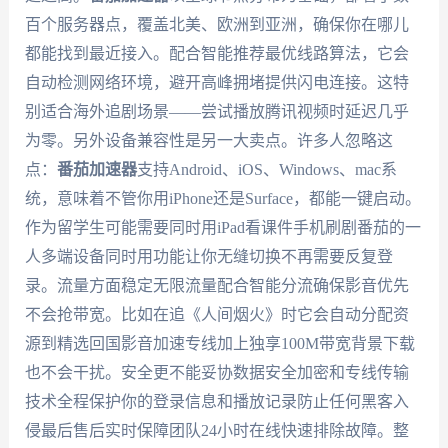
百个服务器点，覆盖北美、欧洲到亚洲，确保你在哪儿
都能找到最近接入。配合智能推荐最优线路算法，它会
自动检测网络环境，避开高峰拥堵提供闪电连接。这特
别适合海外追剧场景——尝试播放腾讯视频时延迟几乎
为零。另外设备兼容性是另一大卖点。许多人忽略这
点：
番茄加速器
支持Android、iOS、Windows、mac系
统，意味着不管你用iPhone还是Surface，都能一键启动。
作为留学生可能需要同时用iPad看课件手机刷剧番茄的一
人多端设备同时用功能让你无缝切换不再需要反复登
录。流量方面稳定无限流量配合智能分流确保影音优先
不会抢带宽。比如在追《人间烟火》时它会自动分配资
源到精选回国影音加速专线加上独享100M带宽背景下载
也不会干扰。安全更不能妥协数据安全加密和专线传输
技术全程保护你的登录信息和播放记录防止任何黑客入
侵最后售后实时保障团队24小时在线快速排除故障。整