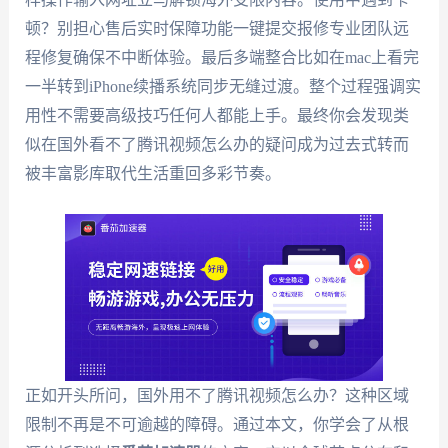
顿？别担心售后实时保障功能一键提交报修专业团队远
程修复确保不中断体验。最后多端整合比如在mac上看完
一半转到iPhone续播系统同步无缝过渡。整个过程强调实
用性不需要高级技巧任何人都能上手。最终你会发现类
似在国外看不了腾讯视频怎么办的疑问成为过去式转而
被丰富影库取代生活重回多彩节奏。
正如开头所问，国外用不了腾讯视频怎么办？这种区域
限制不再是不可逾越的障碍。通过本文，你学会了从根