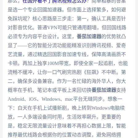
那么，
在国外看不了腾讯视频怎么办
？简单粗暴的答案
是选一个专业回國加速器。但市面上选择繁多，如何避
免踩坑呢？核心思路是三步走：第一，确认工具是否针
对影音优化。普通VPN可能只管通用翻墙，但回国线路
必须专为内容平台设计。这里，
番茄加速器
的优势就凸
显了——它的智能分流功能能精准识别腾讯视频、爱奇
艺流量，通过精选回国影音加速专线，保障高清画质不
卡顿。再加上独享100M带宽，即使全家一起追剧，也能
流畅不缓冲，让你一口气刷完热剧《狂飙》不中断。第
二，确保多设备兼容。作为一名忙碌的海外华人，你大
概率在手机、笔记本或平板上来回切换
番茄加速器
支持
Android、iOS、Windows、mac平台无缝同步。想象一
下：白天在手机上试播新剧，晚上转到Windows电脑续
放，一人多端设备同时用，生活效率飙升。更重要的
是，稳定无限流量设计意味着不再担心数据上限，智能
推荐最优线路会根据你的位置动态调整，避免网络拥