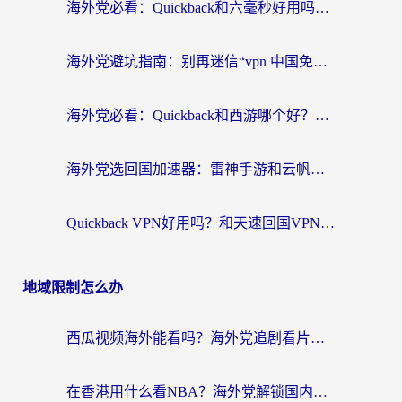
海外党必看：Quickback和六毫秒好用吗？3步选对回国加速器，无缝刷国内剧玩游戏
海外党避坑指南：别再迷信“vpn 中国免费”，选对回国加速器才能无缝刷国内资源
海外党必看：Quickback和西游哪个好？3个维度教你选对回国加速器
海外党选回国加速器：雷神手游和云帆哪个好？附3组对比+避坑指南
Quickback VPN好用吗？和天速回国VPN对比哪个回国效果更好？海外党必看的真实体验指南
地域限制怎么办
西瓜视频海外能看吗？海外党追剧看片的终极解决方案来了
在香港用什么看NBA？海外党解锁国内体育直播的终极攻略