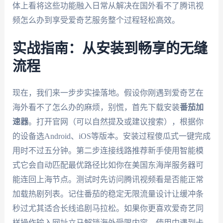
体上看将这些功能融入日常从解决在国外看不了腾讯视
频怎么办到享受爱奇艺服务整个过程轻松高效。
实战指南：从安装到畅享的无缝
流程
现在，我们来一步步实操落地。假设你刚遇到爱奇艺在
海外看不了怎么办的麻烦，别慌，首先下载安装
番茄加
速器
。打开官网（可以自然提及或建议搜索），根据你
的设备选Android、iOS等版本。安装过程傻瓜式一键完成
用时不过五分钟。第二步连接线路推荐新手使用智能模
式它会自动匹配最优路径比如你在美国东海岸服务器可
能连回上海节点。测试时先访问腾讯视频看是否能正常
加载热剧列表。记住番茄的稳定无限流量设计让缓冲条
秒过尤其适合长线追剧马拉松。如果你更喜欢爱奇艺同
样操作输入网址立马解锁海外受限内容。使用中遇到卡