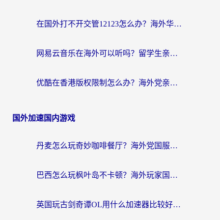
在国外打不开交管12123怎么办？海外华人必看的回国加速全攻略
网易云音乐在海外可以听吗？留学生亲测有效的回国加速方案
优酷在香港版权限制怎么办？海外党亲测有效的追剧加速方案
国外加速国内游戏
丹麦怎么玩奇妙咖啡餐厅？海外党国服游戏加速全攻略（附灌篮高手元气骑士实测）
巴西怎么玩枫叶岛不卡顿？海外玩家国服游戏加速器终极指南（含战双野兽领主提速秘籍）
英国玩古剑奇谭OL用什么加速器比较好？留学生亲测有效的国服游戏加速指南