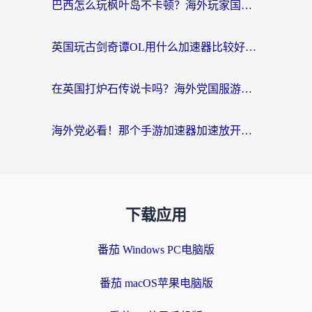
巴西怎么玩枫叶岛不卡顿？海外玩家国服游戏加速器终极指南（含战双野兽领主提速秘籍）
英国玩古剑奇谭OL用什么加速器比较好？留学生亲测有效的国服游戏加速指南
在英国打炉石传说卡吗？海外党国服游戏不卡顿的终极指南
海外党必看！那个手游加速器加速放开那三国3最好？一篇解决国服游戏卡顿难题
下载应用
番茄 Windows PC电脑版
番茄 macOS苹果电脑版