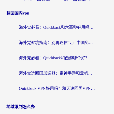
翻回国内vpn
海外党必看：Quickback和六毫秒好用吗？3步选对回国加速器，无缝刷国内剧玩游戏
海外党避坑指南：别再迷信“vpn 中国免费”，选对回国加速器才能无缝刷国内资源
海外党必看：Quickback和西游哪个好？3个维度教你选对回国加速器
海外党选回国加速器：雷神手游和云帆哪个好？附3组对比+避坑指南
Quickback VPN好用吗？和天速回国VPN对比哪个回国效果更好？海外党必看的真实体验指南
地域限制怎么办