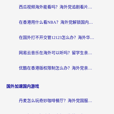
西瓜视频海外能看吗？海外党追剧看片的终极解决方案来了
在香港用什么看NBA？海外党解锁国内体育直播的终极攻略
在国外打不开交管12123怎么办？海外华人必看的回国加速全攻略
网易云音乐在海外可以听吗？留学生亲测有效的回国加速方案
优酷在香港版权限制怎么办？海外党亲测有效的追剧加速方案
国外加速国内游戏
丹麦怎么玩奇妙咖啡餐厅？海外党国服游戏加速全攻略（附灌篮高手元气骑士实测）