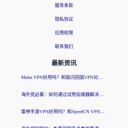
服务条款
隐私协议
应用权限
联系我们
最新资讯
Malus VPN好用吗？和极闪回国VPN对比哪个回国效果更好？海外党亲测3款加速器+避坑指南
海外党必看：如何通过试用加速器解决国内APP地区限制？附2026最新对比测评
雷神手游VPN好用吗？和SpeedCN VPN对比哪个回国效果更好？海外党亲测3款加速器+避坑指南