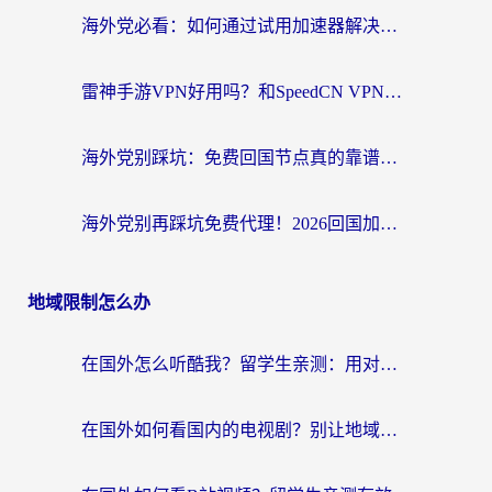
海外党必看：如何通过试用加速器解决国内APP地区限制？附2026最新对比测评
雷神手游VPN好用吗？和SpeedCN VPN对比哪个回国效果更好？海外党亲测3款加速器+避坑指南
海外党别踩坑：免费回国节点真的靠谱吗？教你选对加速器无缝访问国内资源
海外党别再踩坑免费代理！2026回国加速器全攻略：从选线到避坑，无缝访问国内资源
地域限制怎么办
在国外怎么听酷我？留学生亲测：用对加速器就能畅听国内音乐听书
在国外如何看国内的电视剧？别让地域限制成为追剧路上的绊脚石