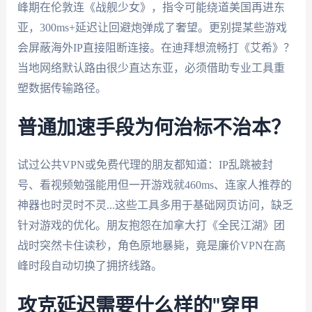
峰期在伦敦连《战舰少女》，指令可能绕道美国再进东
亚，300ms+延迟让回避炮弹成了奢望。更别提某些游戏
会屏蔽海外IP直接阻断连接。在迪拜想流畅打《艾希》？
当地网络默认路由很少直达东亚，必须借助专业工具重
塑数据传输路径。
普通加速手段为何治标不治本？
试过公共VPN或免费代理的朋友都知道：IP乱跳被封
号、看视频勉强能用但一开游戏就460ms、连家人推荐的
神器也时灵时不灵...这些工具多用于基础网页访问，缺乏
针对游戏的优化。朋友抱怨在加拿大打《全民江湖》团
战时突然卡住读秒，角色原地暴毙，竟是廉价VPN在高
峰时段自动切换了拥挤线路。
攻克延迟需要什么样的"穿甲