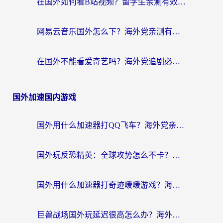
在国外如何看B站视频？留学生亲测有效的回国加速器选择指南
网易云音乐国外怎么下？海外党亲测有效的回国加速器指南
在国外不能看爱奇艺吗？海外党追剧必看的回国加速器选择指南
国外加速国内游戏
国外用什么加速器打QQ飞车？海外党亲测有效的国服游戏加速指南
国外玩反恐精英：全球攻势怎么不卡？老玩家亲测的加速器选择指南
国外用什么加速器打奇迹暖暖游戏？海外党国服手游畅玩全攻略（附3款热门游戏实测）
巨兽战场国外玩延迟很高怎么办？海外党亲测的国服游戏加速解决方案