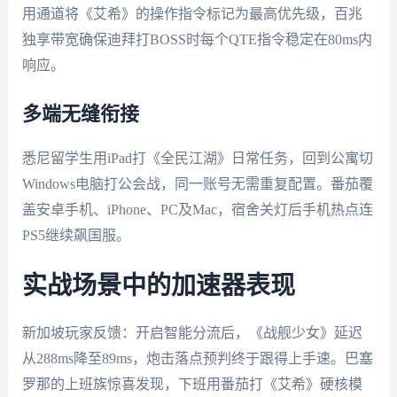
用通道将《艾希》的操作指令标记为最高优先级，百兆
独享带宽确保迪拜打BOSS时每个QTE指令稳定在80ms内
响应。
多端无缝衔接
悉尼留学生用iPad打《全民江湖》日常任务，回到公寓切
Windows电脑打公会战，同一账号无需重复配置。番茄覆
盖安卓手机、iPhone、PC及Mac，宿舍关灯后手机热点连
PS5继续飙国服。
实战场景中的加速器表现
新加坡玩家反馈：开启智能分流后，《战舰少女》延迟
从288ms降至89ms，炮击落点预判终于跟得上手速。巴塞
罗那的上班族惊喜发现，下班用番茄打《艾希》硬核模