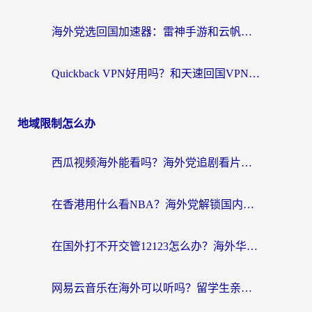
海外党选回国加速器：雷神手游和云帆哪个好？附3组对比+避坑指南
Quickback VPN好用吗？和天速回国VPN对比哪个回国效果更好？海外党必看的真实体验指南
地域限制怎么办
西瓜视频海外能看吗？海外党追剧看片的终极解决方案来了
在香港用什么看NBA？海外党解锁国内体育直播的终极攻略
在国外打不开交管12123怎么办？海外华人必看的回国加速全攻略
网易云音乐在海外可以听吗？留学生亲测有效的回国加速方案