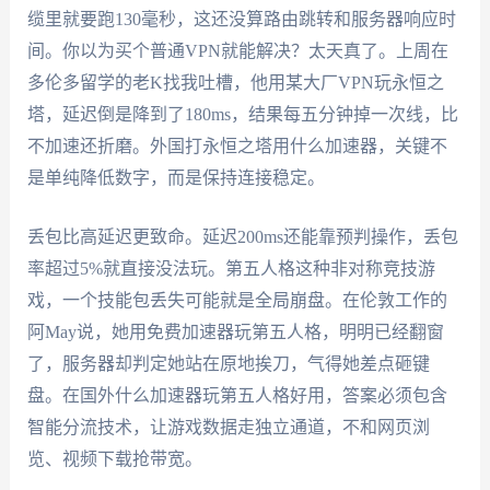
缆里就要跑130毫秒，这还没算路由跳转和服务器响应时
间。你以为买个普通VPN就能解决？太天真了。上周在
多伦多留学的老K找我吐槽，他用某大厂VPN玩永恒之
塔，延迟倒是降到了180ms，结果每五分钟掉一次线，比
不加速还折磨。外国打永恒之塔用什么加速器，关键不
是单纯降低数字，而是保持连接稳定。
丢包比高延迟更致命。延迟200ms还能靠预判操作，丢包
率超过5%就直接没法玩。第五人格这种非对称竞技游
戏，一个技能包丢失可能就是全局崩盘。在伦敦工作的
阿May说，她用免费加速器玩第五人格，明明已经翻窗
了，服务器却判定她站在原地挨刀，气得她差点砸键
盘。在国外什么加速器玩第五人格好用，答案必须包含
智能分流技术，让游戏数据走独立通道，不和网页浏
览、视频下载抢带宽。