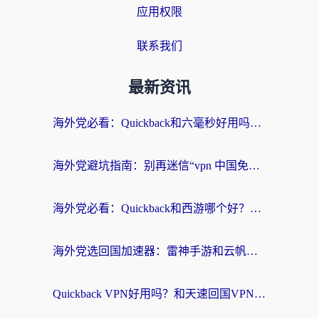
应用权限
联系我们
最新资讯
海外党必看：Quickback和六毫秒好用吗？3步选对回国加速器，无缝刷国内剧玩游戏
海外党避坑指南：别再迷信“vpn 中国免费”，选对回国加速器才能无缝刷国内资源
海外党必看：Quickback和西游哪个好？3个维度教你选对回国加速器
海外党选回国加速器：雷神手游和云帆哪个好？附3组对比+避坑指南
Quickback VPN好用吗？和天速回国VPN对比哪个回国效果更好？海外党必看的真实体验指南