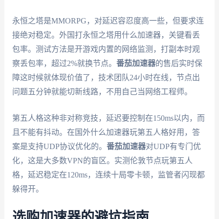
永恒之塔是MMORPG，对延迟容忍度高一些，但要求连
接绝对稳定。外国打永恒之塔用什么加速器，关键看丢
包率。测试方法是开游戏内置的网络监测，打副本时观
察丢包率，超过2%就换节点。
番茄加速器
的售后实时保
障这时候就体现价值了，技术团队24小时在线，节点出
问题五分钟就能切新线路，不用自己当网络工程师。
第五人格这种非对称竞技，延迟要控制在150ms以内，而
且不能有抖动。在国外什么加速器玩第五人格好用，答
案是支持UDP协议优化的。
番茄加速器
对UDP有专门优
化，这是大多数VPN的盲区。实测伦敦节点玩第五人
格，延迟稳定在120ms，连续十局零卡顿，监管者闪现都
躲得开。
选购加速器的避坑指南