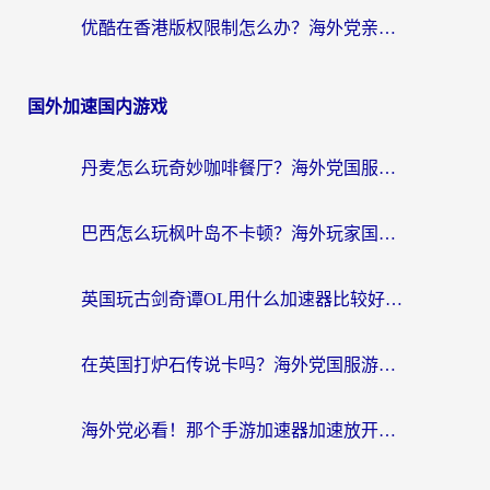
优酷在香港版权限制怎么办？海外党亲测有效的追剧加速方案
国外加速国内游戏
丹麦怎么玩奇妙咖啡餐厅？海外党国服游戏加速全攻略（附灌篮高手元气骑士实测）
巴西怎么玩枫叶岛不卡顿？海外玩家国服游戏加速器终极指南（含战双野兽领主提速秘籍）
英国玩古剑奇谭OL用什么加速器比较好？留学生亲测有效的国服游戏加速指南
在英国打炉石传说卡吗？海外党国服游戏不卡顿的终极指南
海外党必看！那个手游加速器加速放开那三国3最好？一篇解决国服游戏卡顿难题