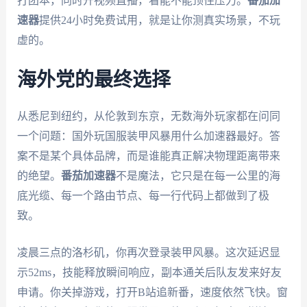
打团本，同时开视频直播，看能不能顶住压力。
番茄加
速器
提供24小时免费试用，就是让你测真实场景，不玩
虚的。
海外党的最终选择
从悉尼到纽约，从伦敦到东京，无数海外玩家都在问同
一个问题：国外玩国服装甲风暴用什么加速器最好。答
案不是某个具体品牌，而是谁能真正解决物理距离带来
的绝望。
番茄加速器
不是魔法，它只是在每一公里的海
底光缆、每一个路由节点、每一行代码上都做到了极
致。
凌晨三点的洛杉矶，你再次登录装甲风暴。这次延迟显
示52ms，技能释放瞬间响应，副本通关后队友发来好友
申请。你关掉游戏，打开B站追新番，速度依然飞快。窗