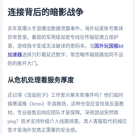
连接背后的暗影战争
去年某爆火手游爆出数据泄露事件，海外玩家账号集体
异常登录。番茄的军用级加密专线在传输层建立保护
罩，游戏指令变成无法破译的密码本。当
国外玩国服lol
加速器
选择只盯着延迟数字，常忽略传输链路如同不设
防的敞开大门。
从危机处理看服务厚度
还记得《浩劫前夕》工作室众筹失败事件吗？他们临时
换赛道推《Items》手游救场，这种仓促应变恰是反面教
材。专业级售后响应团队才是保障。深夜团战突然跳
ping？技术支持秒级介入线路排查。真人客服取代机械应
答才是海外党真正需要的安全感。