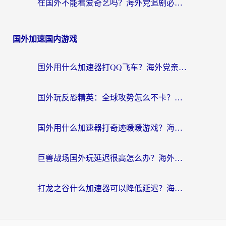
在国外不能看爱奇艺吗？海外党追剧必看的回国加速器选择指南
国外加速国内游戏
国外用什么加速器打QQ飞车？海外党亲测有效的国服游戏加速指南
国外玩反恐精英：全球攻势怎么不卡？老玩家亲测的加速器选择指南
国外用什么加速器打奇迹暖暖游戏？海外党国服手游畅玩全攻略（附3款热门游戏实测）
巨兽战场国外玩延迟很高怎么办？海外党亲测的国服游戏加速解决方案
打龙之谷什么加速器可以降低延迟？海外玩家亲测有效的国服加速指南