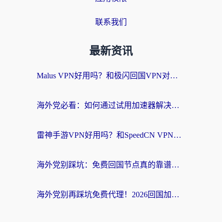
联系我们
最新资讯
Malus VPN好用吗？和极闪回国VPN对比哪个回国效果更好？海外党亲测3款加速器+避坑指南
海外党必看：如何通过试用加速器解决国内APP地区限制？附2026最新对比测评
雷神手游VPN好用吗？和SpeedCN VPN对比哪个回国效果更好？海外党亲测3款加速器+避坑指南
海外党别踩坑：免费回国节点真的靠谱吗？教你选对加速器无缝访问国内资源
海外党别再踩坑免费代理！2026回国加速器全攻略：从选线到避坑，无缝访问国内资源