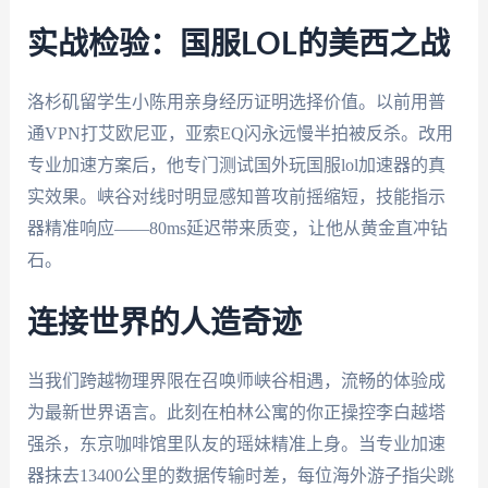
实战检验：国服LOL的美西之战
洛杉矶留学生小陈用亲身经历证明选择价值。以前用普
通VPN打艾欧尼亚，亚索EQ闪永远慢半拍被反杀。改用
专业加速方案后，他专门测试国外玩国服lol加速器的真
实效果。峡谷对线时明显感知普攻前摇缩短，技能指示
器精准响应——80ms延迟带来质变，让他从黄金直冲钻
石。
连接世界的人造奇迹
当我们跨越物理界限在召唤师峡谷相遇，流畅的体验成
为最新世界语言。此刻在柏林公寓的你正操控李白越塔
强杀，东京咖啡馆里队友的瑶妹精准上身。当专业加速
器抹去13400公里的数据传输时差，每位海外游子指尖跳