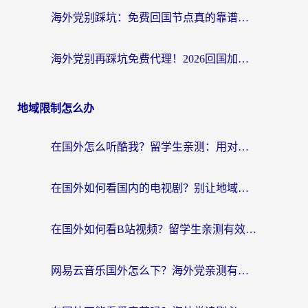
海外党别踩坑：免费回国节点真的靠谱吗？教你选对加速器无缝访问国内资源
海外党别再踩坑免费代理！2026回国加速器全攻略：从选线到避坑，无缝访问国内资源
地域限制怎么办
在国外怎么听酷我？留学生亲测：用对加速器就能畅听国内音乐听书
在国外如何看国内的电视剧？别让地域限制成为追剧路上的绊脚石
在国外如何看B站视频？留学生亲测有效的回国加速器选择指南
网易云音乐国外怎么下？海外党亲测有效的回国加速器指南