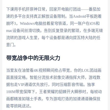
下课用手机肝原神日常，回家开电脑打团战——番茄加
速的多平台支持真正解放设备限制。当Android平板跑着
崩坏3，Windows电脑挂着星穹铁道，同一账户在iOS和
mac设备间丝滑切换。告别反复登录的繁琐，在多端无缝
流转的游戏人生里，每个设备都是通向提瓦特大陆的任
意门。
带宽战争中的无限火力
当室友在油管看4K视频瞬间抢占带宽，你的LOL团战画
面直接定格。智能分流技术就像交通指挥大师，游戏数
据包走VIP通道优先放行，同时压缩影音传输。独享
100M带宽保障下，王者荣耀的貂蝉开大瞬移时，每帧动
画都精准如瑞士手表。专为游戏打造的加速通道确保技
能零损耗送达。