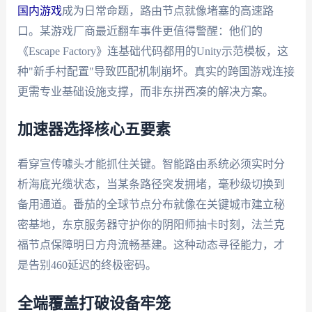
国内游戏
成为日常命题，路由节点就像堵塞的高速路
口。某游戏厂商最近翻车事件更值得警醒：他们的
《Escape Factory》连基础代码都用的Unity示范模板，这
种"新手村配置"导致匹配机制崩坏。真实的跨国游戏连接
更需专业基础设施支撑，而非东拼西凑的解决方案。
加速器选择核心五要素
看穿宣传噱头才能抓住关键。智能路由系统必须实时分
析海底光缆状态，当某条路径突发拥堵，毫秒级切换到
备用通道。番茄的全球节点分布就像在关键城市建立秘
密基地，东京服务器守护你的阴阳师抽卡时刻，法兰克
福节点保障明日方舟流畅基建。这种动态寻径能力，才
是告别460延迟的终极密码。
全端覆盖打破设备牢笼