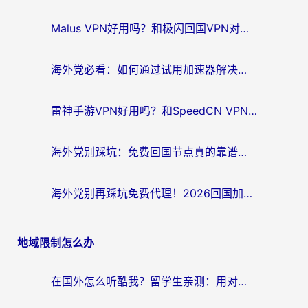
航
Malus VPN好用吗？和极闪回国VPN对比哪个回国效果更好？海外党亲测3款加速器+避坑指南
海外党必看：如何通过试用加速器解决国内APP地区限制？附2026最新对比测评
雷神手游VPN好用吗？和SpeedCN VPN对比哪个回国效果更好？海外党亲测3款加速器+避坑指南
海外党别踩坑：免费回国节点真的靠谱吗？教你选对加速器无缝访问国内资源
海外党别再踩坑免费代理！2026回国加速器全攻略：从选线到避坑，无缝访问国内资源
地域限制怎么办
在国外怎么听酷我？留学生亲测：用对加速器就能畅听国内音乐听书