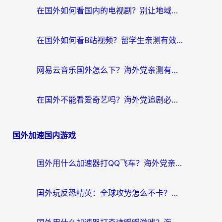
在国外如何看国内的电视剧？别让地域限制成为追剧路上的绊脚石
在国外如何看B站视频？留学生亲测有效的回国加速器选择指南
网易云音乐国外怎么下？海外党亲测有效的回国加速器指南
在国外不能看爱奇艺吗？海外党追剧必看的回国加速器选择指南
国外加速国内游戏
国外用什么加速器打QQ飞车？海外党亲测有效的国服游戏加速指南
国外玩反恐精英：全球攻势怎么不卡？老玩家亲测的加速器选择指南