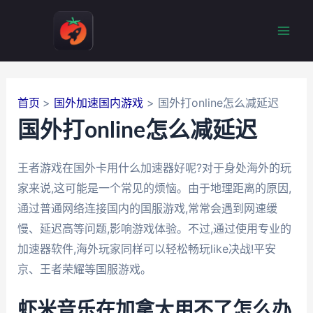
跳
至
Mai
内
容
Men
首页
国外加速国内游戏
国外打online怎么减延迟
国外打online怎么减延迟
王者游戏在国外卡用什么加速器好呢?对于身处海外的玩
家来说,这可能是一个常见的烦恼。由于地理距离的原因,
通过普通网络连接国内的国服游戏,常常会遇到网速缓
慢、延迟高等问题,影响游戏体验。不过,通过使用专业的
加速器软件,海外玩家同样可以轻松畅玩like决战!平安
京、王者荣耀等国服游戏。
虾米音乐在加拿大用不了怎么办