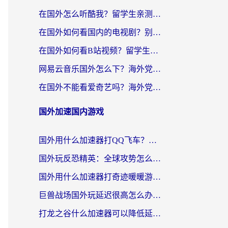
在国外怎么听酷我？留学生亲测：用对加速器就能畅听国内音乐听书
在国外如何看国内的电视剧？别让地域限制成为追剧路上的绊脚石
在国外如何看B站视频？留学生亲测有效的回国加速器选择指南
网易云音乐国外怎么下？海外党亲测有效的回国加速器指南
在国外不能看爱奇艺吗？海外党追剧必看的回国加速器选择指南
国外加速国内游戏
国外用什么加速器打QQ飞车？海外党亲测有效的国服游戏加速指南
国外玩反恐精英：全球攻势怎么不卡？老玩家亲测的加速器选择指南
国外用什么加速器打奇迹暖暖游戏？海外党国服手游畅玩全攻略（附3款热门游戏实测）
巨兽战场国外玩延迟很高怎么办？海外党亲测的国服游戏加速解决方案
打龙之谷什么加速器可以降低延迟？海外玩家亲测有效的国服加速指南