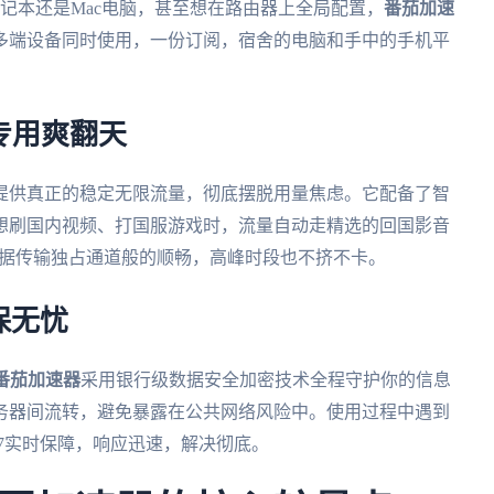
ws笔记本还是Mac电脑，甚至想在路由器上全局配置，
番茄加速
多端设备同时使用，一份订阅，宿舍的电脑和手中的手机平
专用爽翻天
提供真正的稳定无限流量，彻底摆脱用量焦虑。它配备了智
想刷国内视频、打国服游戏时，流量自动走精选的回国影音
数据传输独占通道般的顺畅，高峰时段也不挤不卡。
保无忧
番茄加速器
采用银行级数据安全加密技术全程守护你的信息
务器间流转，避免暴露在公共网络风险中。使用过程中遇到
/7实时保障，响应迅速，解决彻底。