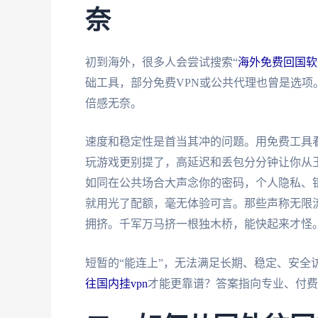
奈
初到海外，很多人会尝试搜索“
海外免费回国软
础工具，部分免费VPN或公共代理也曾是选
倍感无奈。
速度和稳定性是首当其冲的问题。用免费工具
玩游戏更别提了，高延迟和丢包分分钟让你从
如同在公共场合大声念你的密码，个人隐私、
就用光了配额，毫无体验可言。那些声称无限
拥挤。千军万马挤一根独木桥，能快起来才怪
短暂的“能连上”，无法满足长期、稳定、安全
往国内挂vpn
才能更靠谱？答案指向专业、付