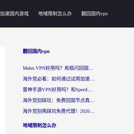
加速国内游戏
地域限制怎么办
翻回国内vpn
翻回国内vpn
Malus VPN好用吗？和极闪回国VPN对比哪个回国效果更好？海外党亲测3款加速器+避坑指南
海外党必看：如何通过试用加速器解决国内APP地区限制？附2026最新对比测评
雷神手游VPN好用吗？和SpeedCN VPN对比哪个回国效果更好？海外党亲测3款加速器+避坑指南
海外党别踩坑：免费回国节点真的靠谱吗？教你选对加速器无缝访问国内资源
海外党别再踩坑免费代理！2026回国加速器全攻略：从选线到避坑，无缝访问国内资源
地域限制怎么办