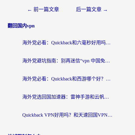
←
前一篇文章
后一篇文章
→
翻回国内vpn
海外党必看：Quickback和六毫秒好用吗？3步选对回国加速器，无缝刷国内剧玩游戏
海外党避坑指南：别再迷信“vpn 中国免费”，选对回国加速器才能无缝刷国内资源
海外党必看：Quickback和西游哪个好？3个维度教你选对回国加速器
海外党选回国加速器：雷神手游和云帆哪个好？附3组对比+避坑指南
Quickback VPN好用吗？和天速回国VPN对比哪个回国效果更好？海外党必看的真实体验指南