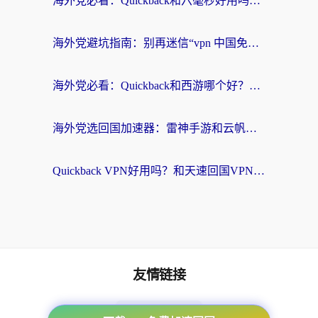
海外党必看：Quickback和六毫秒好用吗？3步选对回国加速器，无缝刷国内剧玩游戏
海外党避坑指南：别再迷信“vpn 中国免费”，选对回国加速器才能无缝刷国内资源
海外党必看：Quickback和西游哪个好？3个维度教你选对回国加速器
海外党选回国加速器：雷神手游和云帆哪个好？附3组对比+避坑指南
Quickback VPN好用吗？和天速回国VPN对比哪个回国效果更好？海外党必看的真实体验指南
友情链接
海外回国加速器