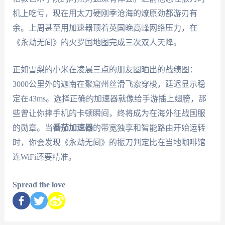
机上吃亏，现在用太刀硬刚季沧海的燎原劲都游刃有
余。上周甚至用加速器顶着英国晚高峰网络压力，在
《永劫无间》的火罗国地图完成三次双人天降。
正如雪梨的小米在凌晨三点的朋友圈晒出的战绩图：
3000公里外的迦南在聚窟州丝滑飞索穿梭，延迟显示稳
定在43ms。选择正确的加速器就像给手游插上翅膀，那
些曾让你摔手机的卡顿瞬间，终将成为在海外征战国服
的勋章。当
番茄加速器
的带宽独享和智能路由开始运转
时，你会发现《永劫无间》的振刀判定比在当地咖啡馆
连WiFi还要精准。
Spread the love