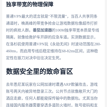
独享带宽的物理保障
普通VPN最大的谎言就是"不限流量"，当百人共享同条
通道时，晚高峰的带宽争抢会让游戏数据包像超市打折
时的疯抢人群。
番茄加速器
的100M独享带宽本质是专线
隔离，就像给救护车开辟的应急车道。实测数据显示，
在洛杉矶使用普通VPN玩《永劫无间》时波动范围在280-
460ms，而启用专线后稳定维持在68-82ms区间，这种稳
定性在振刀对决中往往决定生死。
数据安全里的致命盲区
去年悉尼某玩家在公网加速时遭遇ARP欺骗攻击，游戏
账号两天内被异地登录三次。公共节点就像敞开大门的
酒店走廊，任何人都能窥探传输中的数据包。尤其当你
连接国内服务器需要穿透多道防火墙时，账号密码和支