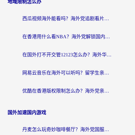
地域限制怎么办
西瓜视频海外能看吗？海外党追剧看片的终极解决方案来了
在香港用什么看NBA？海外党解锁国内体育直播的终极攻略
在国外打不开交管12123怎么办？海外华人必看的回国加速全攻略
网易云音乐在海外可以听吗？留学生亲测有效的回国加速方案
优酷在香港版权限制怎么办？海外党亲测有效的追剧加速方案
国外加速国内游戏
丹麦怎么玩奇妙咖啡餐厅？海外党国服游戏加速全攻略（附灌篮高手元气骑士实测）