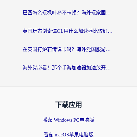
巴西怎么玩枫叶岛不卡顿？海外玩家国服游戏加速器终极指南（含战双野兽领主提速秘籍）
英国玩古剑奇谭OL用什么加速器比较好？留学生亲测有效的国服游戏加速指南
在英国打炉石传说卡吗？海外党国服游戏不卡顿的终极指南
海外党必看！那个手游加速器加速放开那三国3最好？一篇解决国服游戏卡顿难题
下载应用
番茄 Windows PC电脑版
番茄 macOS苹果电脑版