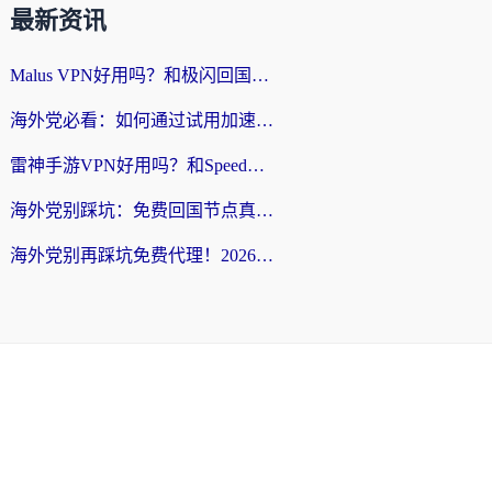
最新资讯
Malus VPN好用吗？和极闪回国VPN对比哪个回国效果更好？海外党亲测3款加速器+避坑指南
海外党必看：如何通过试用加速器解决国内APP地区限制？附2026最新对比测评
雷神手游VPN好用吗？和SpeedCN VPN对比哪个回国效果更好？海外党亲测3款加速器+避坑指南
海外党别踩坑：免费回国节点真的靠谱吗？教你选对加速器无缝访问国内资源
海外党别再踩坑免费代理！2026回国加速器全攻略：从选线到避坑，无缝访问国内资源