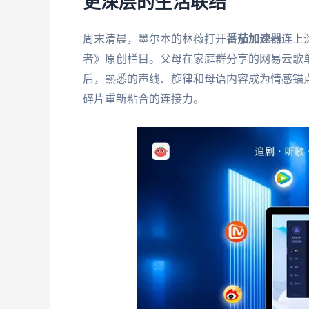
更深层的生活联结
周末清晨，墨尔本的林薇打开
番茄加速器
连上
者》原创栏目。父母在家庭群分享的网易云歌单
后，熟悉的声线、旋律和母语内容成为情感锚
碎片重新粘合的连接力。