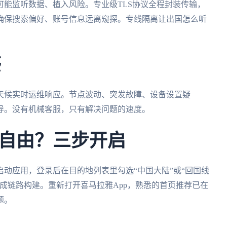
能监听数据、植入风险。专业级TLS协议全程封装传输，
确保搜索偏好、账号信息远离窥探。专线隔离让出国怎么听
感
天候实时运维响应。节点波动、突发故障、设备设置疑
导。没有机械客服，只有解决问题的速度。
自由？三步开启
启动应用，登录后在目的地列表里勾选“中国大陆”或“回国线
成链路构建。重新打开喜马拉雅App，熟悉的首页推荐已在
题。