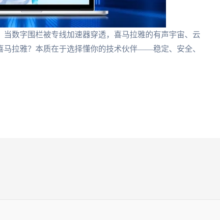
。当数字围栏被专线加速器穿透，喜马拉雅的有声宇宙、云
喜马拉雅？本质在于选择懂你的技术伙伴——稳定、安全、