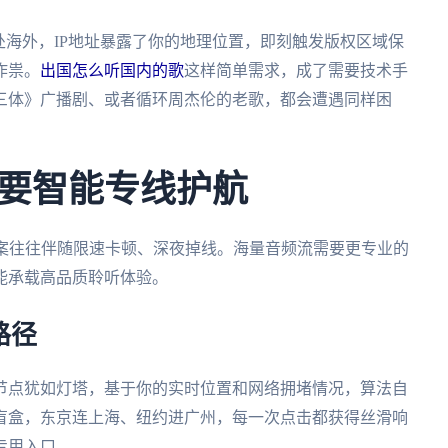
处海外，IP地址暴露了你的地理位置，即刻触发版权区域保
作祟。
出国怎么听国内的歌
这样简单需求，成了需要技术手
三体》广播剧、或者循环周杰伦的老歌，都会遭遇同样困
要智能专线护航
方案往往伴随限速卡顿、深夜掉线。海量音频流需要更专业的
能承载高品质聆听体验。
路径
节点犹如灯塔，基于你的实时位置和网络拥堵情况，算法自
盲盒，东京连上海、纽约进广州，每一次点击都获得丝滑响
专用入口。