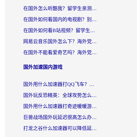
在国外怎么听酷我？留学生亲测：用对加速器就能畅听国内音乐听书
在国外如何看国内的电视剧？别让地域限制成为追剧路上的绊脚石
在国外如何看B站视频？留学生亲测有效的回国加速器选择指南
网易云音乐国外怎么下？海外党亲测有效的回国加速器指南
在国外不能看爱奇艺吗？海外党追剧必看的回国加速器选择指南
国外加速国内游戏
国外用什么加速器打QQ飞车？海外党亲测有效的国服游戏加速指南
国外玩反恐精英：全球攻势怎么不卡？老玩家亲测的加速器选择指南
国外用什么加速器打奇迹暖暖游戏？海外党国服手游畅玩全攻略（附3款热门游戏实测）
巨兽战场国外玩延迟很高怎么办？海外党亲测的国服游戏加速解决方案
打龙之谷什么加速器可以降低延迟？海外玩家亲测有效的国服加速指南