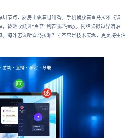
深圳节点，厨房里飘着咖啡香，手机播放着喜马拉雅《读
，被她收藏进“乡音”列表循环播放。网络虚拟边界消融
点。海外怎么听喜马拉雅？它不只是技术实现，更是将生活