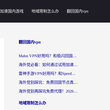
加速国内游戏
地域限制怎么办
翻回国内vpn
翻回国内vpn
Malus VPN好用吗？和极闪回国VPN对比哪个回国效果更好？海外党亲测3款加速器+避坑指南
海外党必看：如何通过试用加速器解决国内APP地区限制？附2026最新对比测评
雷神手游VPN好用吗？和SpeedCN VPN对比哪个回国效果更好？海外党亲测3款加速器+避坑指南
海外党别踩坑：免费回国节点真的靠谱吗？教你选对加速器无缝访问国内资源
海外党别再踩坑免费代理！2026回国加速器全攻略：从选线到避坑，无缝访问国内资源
地域限制怎么办