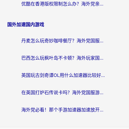
优酷在香港版权限制怎么办？海外党亲测有效的追剧加速方案
国外加速国内游戏
丹麦怎么玩奇妙咖啡餐厅？海外党国服游戏加速全攻略（附灌篮高手元气骑士实测）
巴西怎么玩枫叶岛不卡顿？海外玩家国服游戏加速器终极指南（含战双野兽领主提速秘籍）
英国玩古剑奇谭OL用什么加速器比较好？留学生亲测有效的国服游戏加速指南
在英国打炉石传说卡吗？海外党国服游戏不卡顿的终极指南
海外党必看！那个手游加速器加速放开那三国3最好？一篇解决国服游戏卡顿难题