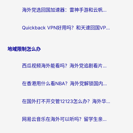
海外党选回国加速器：雷神手游和云帆哪个好？附3组对比+避坑指南
Quickback VPN好用吗？和天速回国VPN对比哪个回国效果更好？海外党必看的真实体验指南
地域限制怎么办
西瓜视频海外能看吗？海外党追剧看片的终极解决方案来了
在香港用什么看NBA？海外党解锁国内体育直播的终极攻略
在国外打不开交管12123怎么办？海外华人必看的回国加速全攻略
网易云音乐在海外可以听吗？留学生亲测有效的回国加速方案