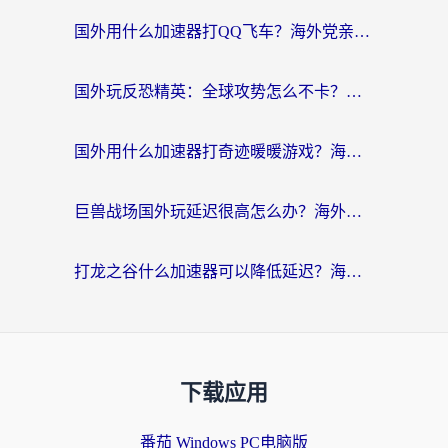
国外用什么加速器打QQ飞车？海外党亲测有效的国服游戏加速指南
国外玩反恐精英：全球攻势怎么不卡？老玩家亲测的加速器选择指南
国外用什么加速器打奇迹暖暖游戏？海外党国服手游畅玩全攻略（附3款热门游戏实测）
巨兽战场国外玩延迟很高怎么办？海外党亲测的国服游戏加速解决方案
打龙之谷什么加速器可以降低延迟？海外玩家亲测有效的国服加速指南
下载应用
番茄 Windows PC电脑版