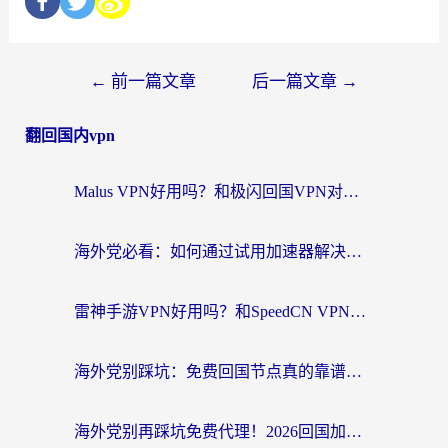
←
前一篇文章
后一篇文章
→
翻回国内vpn
Malus VPN好用吗？和极闪回国VPN对比哪个回国效果更好？海外党亲测3款加速器+避坑指南
海外党必看：如何通过试用加速器解决国内APP地区限制？附2026最新对比测评
雷神手游VPN好用吗？和SpeedCN VPN对比哪个回国效果更好？海外党亲测3款加速器+避坑指南
海外党别踩坑：免费回国节点真的靠谱吗？教你选对加速器无缝访问国内资源
海外党别再踩坑免费代理！2026回国加速器全攻略：从选线到避坑，无缝访问国内资源