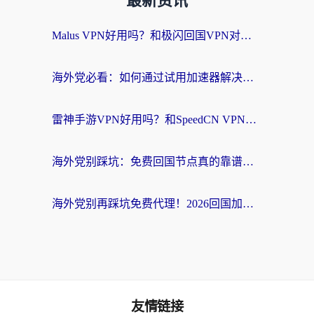
最新资讯
Malus VPN好用吗？和极闪回国VPN对比哪个回国效果更好？海外党亲测3款加速器+避坑指南
海外党必看：如何通过试用加速器解决国内APP地区限制？附2026最新对比测评
雷神手游VPN好用吗？和SpeedCN VPN对比哪个回国效果更好？海外党亲测3款加速器+避坑指南
海外党别踩坑：免费回国节点真的靠谱吗？教你选对加速器无缝访问国内资源
海外党别再踩坑免费代理！2026回国加速器全攻略：从选线到避坑，无缝访问国内资源
友情链接