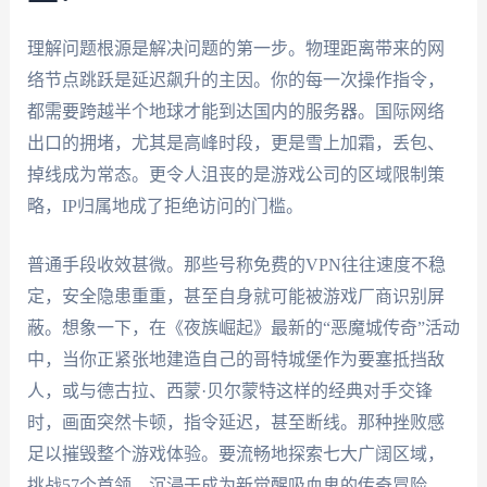
理解问题根源是解决问题的第一步。物理距离带来的网
络节点跳跃是延迟飙升的主因。你的每一次操作指令，
都需要跨越半个地球才能到达国内的服务器。国际网络
出口的拥堵，尤其是高峰时段，更是雪上加霜，丢包、
掉线成为常态。更令人沮丧的是游戏公司的区域限制策
略，IP归属地成了拒绝访问的门槛。
普通手段收效甚微。那些号称免费的VPN往往速度不稳
定，安全隐患重重，甚至自身就可能被游戏厂商识别屏
蔽。想象一下，在《夜族崛起》最新的“恶魔城传奇”活动
中，当你正紧张地建造自己的哥特城堡作为要塞抵挡敌
人，或与德古拉、西蒙·贝尔蒙特这样的经典对手交锋
时，画面突然卡顿，指令延迟，甚至断线。那种挫败感
足以摧毁整个游戏体验。要流畅地探索七大广阔区域，
挑战57个首领，沉浸于成为新觉醒吸血鬼的传奇冒险