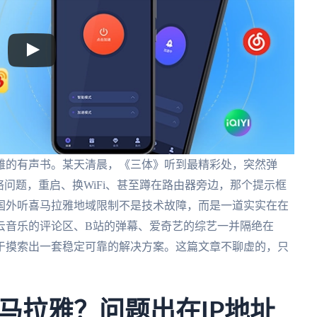
雅的有声书。某天清晨，《三体》听到最精彩处，突然弹
络问题，重启、换WiFi、甚至蹲在路由器旁边，那个提示框
国外听喜马拉雅地域限制不是技术故障，而是一道实实在在
云音乐的评论区、B站的弹幕、爱奇艺的综艺一并隔绝在
于摸索出一套稳定可靠的解决方案。这篇文章不聊虚的，只
马拉雅？问题出在IP地址