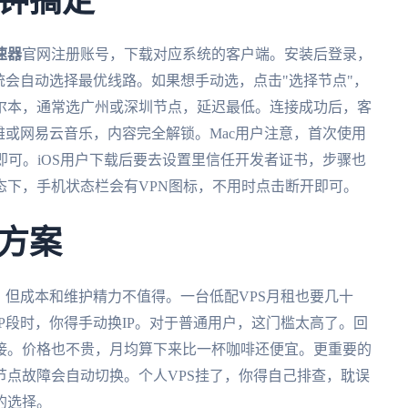
钟搞定
速器
官网注册账号，下载对应系统的客户端。安装后登录，
统会自动选择最优线路。如果想手动选，点击"选择节点"，
尔本，通常选广州或深圳节点，延迟最低。连接成功后，客
雅或网易云音乐，内容完全解锁。Mac用户注意，首次使用
即可。iOS用户下载后要去设置里信任开发者证书，步骤也
态下，手机状态栏会有VPN图标，不用时点击断开即可。
方案
，但成本和维护精力不值得。一台低配VPS月租也要几十
P段时，你得手动换IP。对于普通用户，这门槛太高了。回
接。价格也不贵，月均算下来比一杯咖啡还便宜。更重要的
点故障会自动切换。个人VPS挂了，你得自己排查，耽误
的选择。