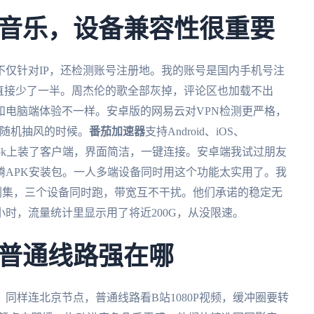
音乐，设备兼容性很重要
仅针对IP，还检测账号注册地。我的账号是国内手机号注
直接少了一半。周杰伦的歌全部灰掉，评论区也加载不出
和电脑端体验不一样。安卓版的网易云对VPN检测更严格，
有随机抽风的时候。
番茄加速器
支持Android、iOS、
MacBook上装了客户端，界面简洁，一键连接。安卓端我试过朋友
腾APK安装包。一人多端设备同时用这个功能太实用了。我
剧集，三个设备同时跑，带宽互不干扰。他们承诺的稳定无
时，流量统计里显示用了将近200G，从没限速。
普通线路强在哪
同样连北京节点，普通线路看B站1080P视频，缓冲圈要转