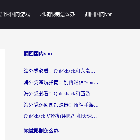
加速国内游戏
地域限制怎么办
翻回国内vpn
翻回国内vpn
海外党必看：Quickback和六毫秒好用吗？3步选对回国加速器，无缝刷国内剧玩游戏
海外党避坑指南：别再迷信“vpn 中国免费”，选对回国加速器才能无缝刷国内资源
海外党必看：Quickback和西游哪个好？3个维度教你选对回国加速器
海外党选回国加速器：雷神手游和云帆哪个好？附3组对比+避坑指南
Quickback VPN好用吗？和天速回国VPN对比哪个回国效果更好？海外党必看的真实体验指南
地域限制怎么办