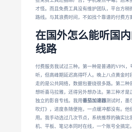
些免费工具还捆绑广告，手机差点中毒。后来
才怪。而且免费工具没有维护团队，平台方稍
路线。与其浪费时间，不如找个靠谱的付费方
在国外怎么能听国内
线路
付费服务我试过三种。第一种是普通的VPN
听，但高峰期延迟高得吓人。晚上八点黄金时
走的是公共网络，数据包要绕很多路。第二种
想听喜马拉雅，还得另外想办法。第三种才是
独立的影音专线。我用
番茄加速器
测试时，墨
吹灯》，进度条随便拖，一点缓冲都没有。他
用。我手动选过几次节点，系统推荐的确实比
机、平板、笔记本同时在线，一个账号全搞定