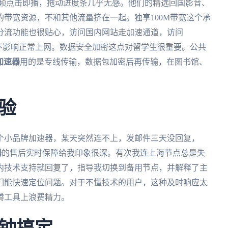
视频点击即播，拖动进度条几乎无感。他们的精选回国影音、
带宽资源，不和其他流量挤在一起。独享100M带宽这个承
智能分流功能也很贴心，访问国内网站走加速通道，访问
地连接，不影响正常上网。数据安全加密这点对留学生很重要。公共
加速器
用的是专线传输，数据包加密后再传输，在图书馆、
验
个小品牌加速器，某天突然连不上，发邮件三天没回复，
器
的售后实时保障给我印象很深。有次我连上海节点总是失
内技术支持就回复了，指导我切换到备用节点，并解释了主
们能快速定位问题。对于不懂技术的用户，这种及时响应太
腾工具上浪费精力。