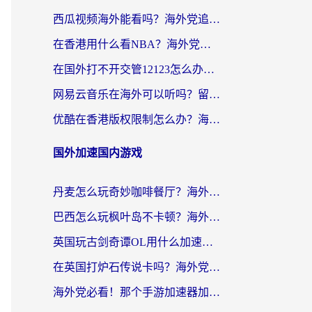
西瓜视频海外能看吗？海外党追剧看片的终极解决方案来了
在香港用什么看NBA？海外党解锁国内体育直播的终极攻略
在国外打不开交管12123怎么办？海外华人必看的回国加速全攻略
网易云音乐在海外可以听吗？留学生亲测有效的回国加速方案
优酷在香港版权限制怎么办？海外党亲测有效的追剧加速方案
国外加速国内游戏
丹麦怎么玩奇妙咖啡餐厅？海外党国服游戏加速全攻略（附灌篮高手元气骑士实测）
巴西怎么玩枫叶岛不卡顿？海外玩家国服游戏加速器终极指南（含战双野兽领主提速秘籍）
英国玩古剑奇谭OL用什么加速器比较好？留学生亲测有效的国服游戏加速指南
在英国打炉石传说卡吗？海外党国服游戏不卡顿的终极指南
海外党必看！那个手游加速器加速放开那三国3最好？一篇解决国服游戏卡顿难题