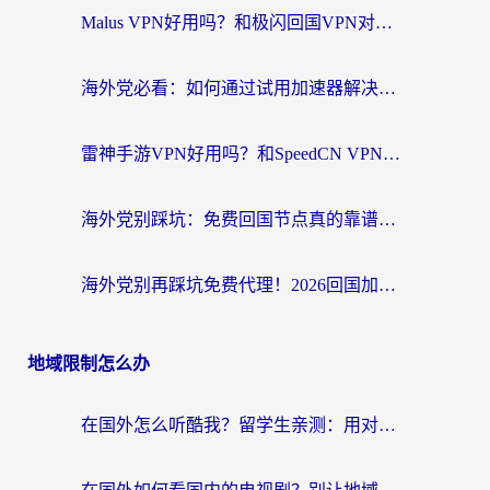
Malus VPN好用吗？和极闪回国VPN对比哪个回国效果更好？海外党亲测3款加速器+避坑指南
海外党必看：如何通过试用加速器解决国内APP地区限制？附2026最新对比测评
雷神手游VPN好用吗？和SpeedCN VPN对比哪个回国效果更好？海外党亲测3款加速器+避坑指南
海外党别踩坑：免费回国节点真的靠谱吗？教你选对加速器无缝访问国内资源
海外党别再踩坑免费代理！2026回国加速器全攻略：从选线到避坑，无缝访问国内资源
地域限制怎么办
在国外怎么听酷我？留学生亲测：用对加速器就能畅听国内音乐听书