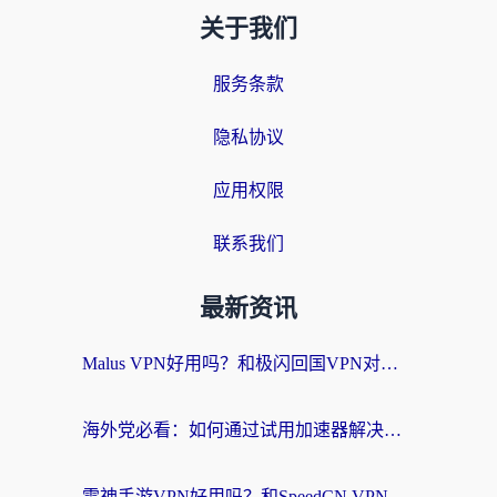
关于我们
服务条款
隐私协议
应用权限
联系我们
最新资讯
Malus VPN好用吗？和极闪回国VPN对比哪个回国效果更好？海外党亲测3款加速器+避坑指南
海外党必看：如何通过试用加速器解决国内APP地区限制？附2026最新对比测评
雷神手游VPN好用吗？和SpeedCN VPN对比哪个回国效果更好？海外党亲测3款加速器+避坑指南