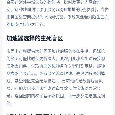
会员在海外突然失效的挫败感，比时差更让人昼夜难
安。这种地理封锁源于服务器对IP地址的识别机制，当你
用英国运营商提供的IP访问优酷，系统就像看到陌生面孔
的保安直接拒之门外。
加速器选择的生死盲区
市面上声称提供海外回国加速的服务多如牛毛，但踩坑
的经历可能比时差更折磨人。某次用某小众加速器抢购
演唱会门票，付款页面的缓冲条在关键时刻定格，那种
窒息感至今难忘。免费服务流量限速、高峰时段强制掉
线、某些地区完全无法接通......更可怕的是数据泄露风
险，有朋友因使用未加密通道导致支付宝遭到异常登
录。连回国内的梯子若不够稳固，每一步都是悬崖走钢
丝。