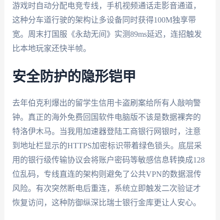
游戏时自动分配电竞专线，手机视频通话走影音通道，
这种分车道行驶的架构让多设备同时获得100M独享带
宽。周末打国服《永劫无间》实测89ms延迟，连招触发
比本地玩家还快半帧。
安全防护的隐形铠甲
去年伯克利爆出的留学生信用卡盗刷案给所有人敲响警
钟。真正的海外免费回国软件电脑版不该是数据裸奔的
特洛伊木马。当我用加速器登陆工商银行网银时，注意
到地址栏显示的HTTPS加密标识带着绿色锁头。底层采
用的银行级传输协议会将账户密码等敏感信息转换成128
位乱码，专线直连的架构则避免了公共VPN的数据混传
风险。有次突然断电后重连，系统立即触发二次验证才
恢复访问，这种防御纵深比瑞士银行金库更让人安心。