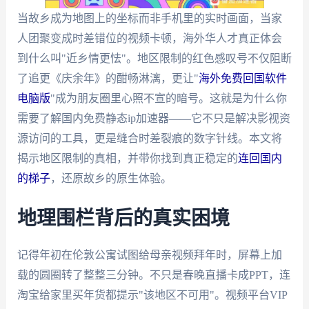
当故乡成为地图上的坐标而非手机里的实时画面，当家
人团聚变成时差错位的视频卡顿，海外华人才真正体会
到什么叫"近乡情更怯"。地区限制的红色感叹号不仅阻断
了追更《庆余年》的酣畅淋漓，更让"
海外免费回国软件
电脑版
"成为朋友圈里心照不宣的暗号。这就是为什么你
需要了解国内免费静态ip加速器——它不只是解决影视资
源访问的工具，更是缝合时差裂痕的数字针线。本文将
揭示地区限制的真相，并带你找到真正稳定的
连回国内
的梯子
，还原故乡的原生体验。
地理围栏背后的真实困境
记得年初在伦敦公寓试图给母亲视频拜年时，屏幕上加
载的圆圈转了整整三分钟。不只是春晚直播卡成PPT，连
淘宝给家里买年货都提示"该地区不可用"。视频平台VIP