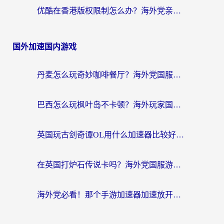
优酷在香港版权限制怎么办？海外党亲测有效的追剧加速方案
国外加速国内游戏
丹麦怎么玩奇妙咖啡餐厅？海外党国服游戏加速全攻略（附灌篮高手元气骑士实测）
巴西怎么玩枫叶岛不卡顿？海外玩家国服游戏加速器终极指南（含战双野兽领主提速秘籍）
英国玩古剑奇谭OL用什么加速器比较好？留学生亲测有效的国服游戏加速指南
在英国打炉石传说卡吗？海外党国服游戏不卡顿的终极指南
海外党必看！那个手游加速器加速放开那三国3最好？一篇解决国服游戏卡顿难题