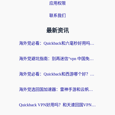
应用权限
联系我们
最新资讯
海外党必看：Quickback和六毫秒好用吗？3步选对回国加速器，无缝刷国内剧玩游戏
海外党避坑指南：别再迷信“vpn 中国免费”，选对回国加速器才能无缝刷国内资源
海外党必看：Quickback和西游哪个好？3个维度教你选对回国加速器
海外党选回国加速器：雷神手游和云帆哪个好？附3组对比+避坑指南
Quickback VPN好用吗？和天速回国VPN对比哪个回国效果更好？海外党必看的真实体验指南