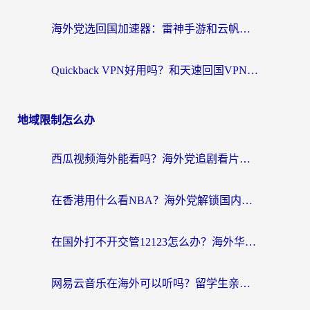
海外党选回国加速器：雷神手游和云帆哪个好？附3组对比+避坑指南
Quickback VPN好用吗？和天速回国VPN对比哪个回国效果更好？海外党必看的真实体验指南
地域限制怎么办
西瓜视频海外能看吗？海外党追剧看片的终极解决方案来了
在香港用什么看NBA？海外党解锁国内体育直播的终极攻略
在国外打不开交管12123怎么办？海外华人必看的回国加速全攻略
网易云音乐在海外可以听吗？留学生亲测有效的回国加速方案