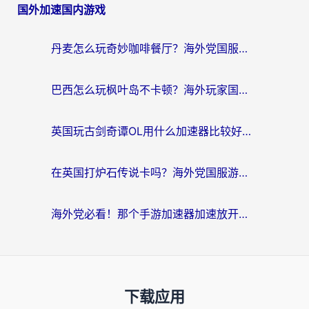
国外加速国内游戏
丹麦怎么玩奇妙咖啡餐厅？海外党国服游戏加速全攻略（附灌篮高手元气骑士实测）
巴西怎么玩枫叶岛不卡顿？海外玩家国服游戏加速器终极指南（含战双野兽领主提速秘籍）
英国玩古剑奇谭OL用什么加速器比较好？留学生亲测有效的国服游戏加速指南
在英国打炉石传说卡吗？海外党国服游戏不卡顿的终极指南
海外党必看！那个手游加速器加速放开那三国3最好？一篇解决国服游戏卡顿难题
下载应用