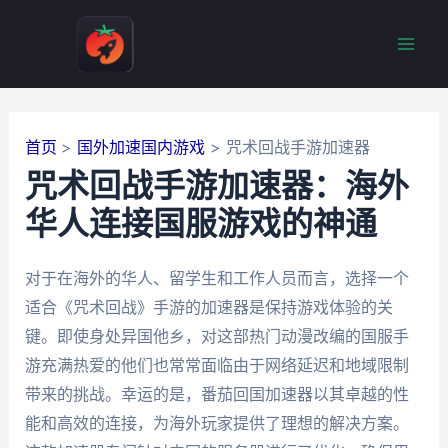
跳
至
Mai
内
容
Men
首页
国外加速国内游戏
咒术回战手游加速器
咒术回战手游加速器：海外
华人连接国服游戏的神通
对于在海外的华人、留学生和工作人员而言，选择一个
适合《咒术回战》手游的加速器是保持游戏体验的关
键。即使身处异国他乡，对这部热门动漫改编的国服手
游充满热爱的他们也常常面临由于网络延迟和地域限制
带来的挑战。幸运的是，番茄回国加速器以其卓越的性
能和高效的连接，为海外玩家提供了理想的解决方案。