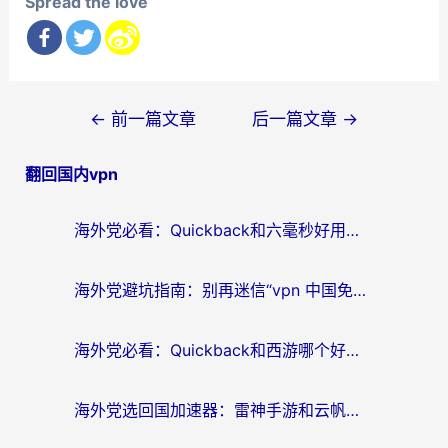
Spread the love
文
←
前一篇文章
后一篇文章
→
章
翻回国内vpn
导
航
海外党必看：Quickback和六毫秒好用吗？3步选对回国加速器，无缝刷国内剧玩游戏
海外党避坑指南：别再迷信“vpn 中国免费”，选对回国加速器才能无缝刷国内资源
海外党必看：Quickback和西游哪个好？3个维度教你选对回国加速器
海外党选回国加速器：雷神手游和云帆哪个好？附3组对比+避坑指南