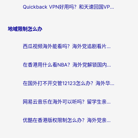
Quickback VPN好用吗？和天速回国VPN对比哪个回国效果更好？海外党必看的真实体验指南
地域限制怎么办
西瓜视频海外能看吗？海外党追剧看片的终极解决方案来了
在香港用什么看NBA？海外党解锁国内体育直播的终极攻略
在国外打不开交管12123怎么办？海外华人必看的回国加速全攻略
网易云音乐在海外可以听吗？留学生亲测有效的回国加速方案
优酷在香港版权限制怎么办？海外党亲测有效的追剧加速方案