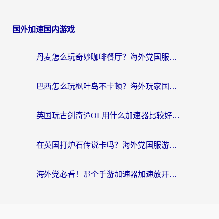
国外加速国内游戏
丹麦怎么玩奇妙咖啡餐厅？海外党国服游戏加速全攻略（附灌篮高手元气骑士实测）
巴西怎么玩枫叶岛不卡顿？海外玩家国服游戏加速器终极指南（含战双野兽领主提速秘籍）
英国玩古剑奇谭OL用什么加速器比较好？留学生亲测有效的国服游戏加速指南
在英国打炉石传说卡吗？海外党国服游戏不卡顿的终极指南
海外党必看！那个手游加速器加速放开那三国3最好？一篇解决国服游戏卡顿难题