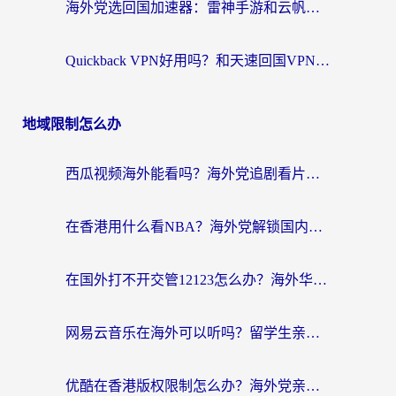
海外党选回国加速器：雷神手游和云帆哪个好？附3组对比+避坑指南
Quickback VPN好用吗？和天速回国VPN对比哪个回国效果更好？海外党必看的真实体验指南
地域限制怎么办
西瓜视频海外能看吗？海外党追剧看片的终极解决方案来了
在香港用什么看NBA？海外党解锁国内体育直播的终极攻略
在国外打不开交管12123怎么办？海外华人必看的回国加速全攻略
网易云音乐在海外可以听吗？留学生亲测有效的回国加速方案
优酷在香港版权限制怎么办？海外党亲测有效的追剧加速方案