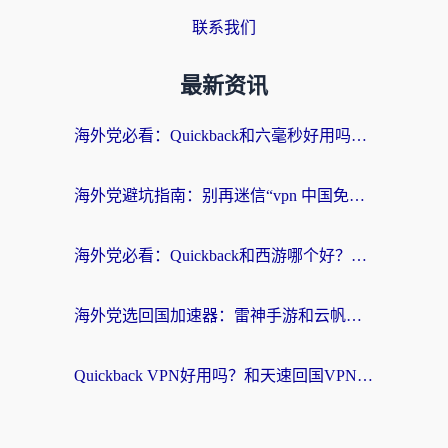
联系我们
最新资讯
海外党必看：Quickback和六毫秒好用吗？3步选对回国加速器，无缝刷国内剧玩游戏
海外党避坑指南：别再迷信“vpn 中国免费”，选对回国加速器才能无缝刷国内资源
海外党必看：Quickback和西游哪个好？3个维度教你选对回国加速器
海外党选回国加速器：雷神手游和云帆哪个好？附3组对比+避坑指南
Quickback VPN好用吗？和天速回国VPN对比哪个回国效果更好？海外党必看的真实体验指南