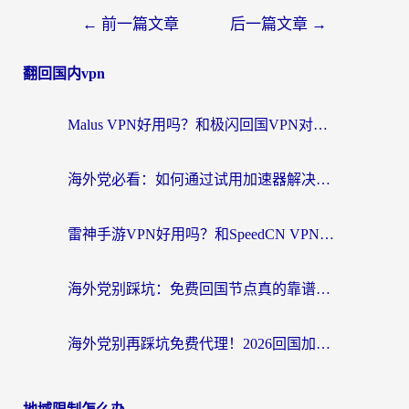
←
前一篇文章
后一篇文章
→
翻回国内vpn
Malus VPN好用吗？和极闪回国VPN对比哪个回国效果更好？海外党亲测3款加速器+避坑指南
海外党必看：如何通过试用加速器解决国内APP地区限制？附2026最新对比测评
雷神手游VPN好用吗？和SpeedCN VPN对比哪个回国效果更好？海外党亲测3款加速器+避坑指南
海外党别踩坑：免费回国节点真的靠谱吗？教你选对加速器无缝访问国内资源
海外党别再踩坑免费代理！2026回国加速器全攻略：从选线到避坑，无缝访问国内资源