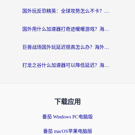
国外玩反恐精英：全球攻势怎么不卡？老玩家亲测的加速器选择指南
国外用什么加速器打奇迹暖暖游戏？海外党国服手游畅玩全攻略（附3款热门游戏实测）
巨兽战场国外玩延迟很高怎么办？海外党亲测的国服游戏加速解决方案
打龙之谷什么加速器可以降低延迟？海外玩家亲测有效的国服加速指南
下载应用
番茄 Windows PC电脑版
番茄 macOS苹果电脑版