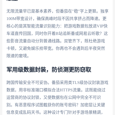
无限流量早已是基本素养，但番茄在"稳"字上更狠。独享
100M带宽设计，确保高峰时段不因共享挤占而降速。更
核心的是其智能流量识别能力：把游戏数据包放进VIP快
车道直传回国，同时你开着B站追新番或网易云听歌？这
些影音流量自动分到普通线路。双管齐下，既杜绝游戏
卡顿，又避免娱乐抢带宽。你再也不会遇到后半夜突然
限速的窘境。
军用级数据封装，防侦测更防窃取
跨国传输安全不可妥协。番茄采用类TLS级协议封装游戏
数据，用非标准端口模拟合法HTTPS流量。这既能绕过
运营商的协议封锁，又使数据包在公网中完全不可识
别。有恶意程序试图截获你的账号密码？加密层让关键
信息变成乱码天书。这种设计专门针对手游场景精调，