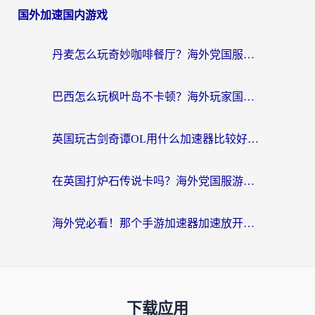
国外加速国内游戏
丹麦怎么玩奇妙咖啡餐厅？海外党国服游戏加速全攻略（附灌篮高手元气骑士实测）
巴西怎么玩枫叶岛不卡顿？海外玩家国服游戏加速器终极指南（含战双野兽领主提速秘籍）
英国玩古剑奇谭OL用什么加速器比较好？留学生亲测有效的国服游戏加速指南
在英国打炉石传说卡吗？海外党国服游戏不卡顿的终极指南
海外党必看！那个手游加速器加速放开那三国3最好？一篇解决国服游戏卡顿难题
下载应用