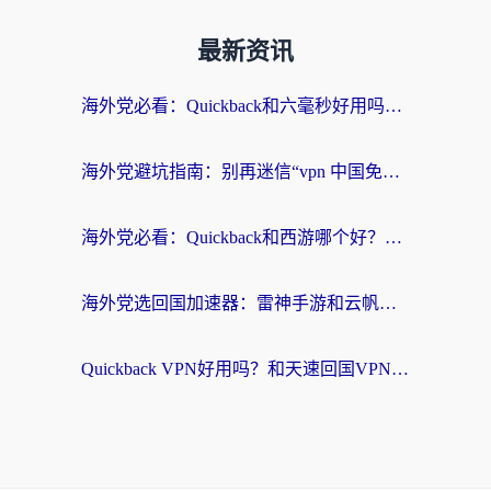
最新资讯
海外党必看：Quickback和六毫秒好用吗？3步选对回国加速器，无缝刷国内剧玩游戏
海外党避坑指南：别再迷信“vpn 中国免费”，选对回国加速器才能无缝刷国内资源
海外党必看：Quickback和西游哪个好？3个维度教你选对回国加速器
海外党选回国加速器：雷神手游和云帆哪个好？附3组对比+避坑指南
Quickback VPN好用吗？和天速回国VPN对比哪个回国效果更好？海外党必看的真实体验指南