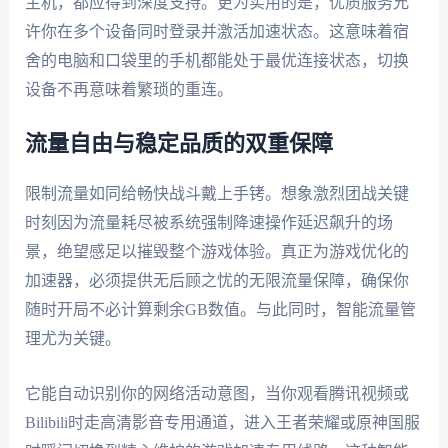
主机，都应得到深度支持。更为实用的是，优质服务允
许你在多个设备同时登录并激活加速状态。这意味着宿
舍的电脑和口袋里的手机都能处于最优连接状态，切换
设备不再意味着繁琐的重连。
流量自由与稳定品质的双重保障
限制流量如同给畅快战斗戴上手铐。想象激烈团战关键
时刻因为流量耗尽被系统强制降速操作延迟飙升的场
景，绝望感足以摧毁整个游戏体验。真正为游戏优化的
加速器，必须提供无后顾之忧的无限流量保障，确保你
随时开局不必计算剩余GB数值。与此同时，智能流量管
理尤为关键。
它能自动识别你的网络活动意图，当你观看腾讯视频或
Bilibili时走高清影音专用通道，进入王者荣耀或原神国服