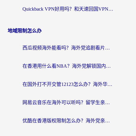
Quickback VPN好用吗？和天速回国VPN对比哪个回国效果更好？海外党必看的真实体验指南
地域限制怎么办
西瓜视频海外能看吗？海外党追剧看片的终极解决方案来了
在香港用什么看NBA？海外党解锁国内体育直播的终极攻略
在国外打不开交管12123怎么办？海外华人必看的回国加速全攻略
网易云音乐在海外可以听吗？留学生亲测有效的回国加速方案
优酷在香港版权限制怎么办？海外党亲测有效的追剧加速方案